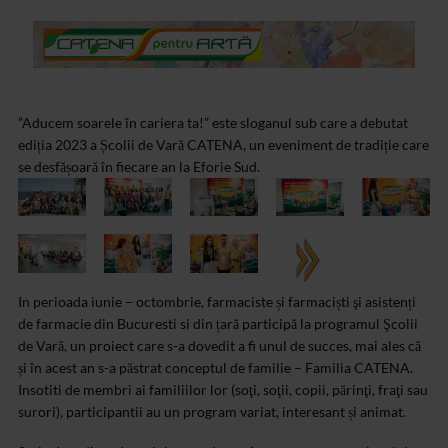
”Aducem soarele în cariera ta!” este sloganul sub care a debutat
ediția 2023 a Școlii de Vară CATENA, un eveniment de tradiție care
se desfășoară în fiecare an la Eforie Sud.
In perioada iunie – octombrie, farmaciste și farmaciști şi asistenți
de farmacie din Bucuresti si din țară participă la programul Şcolii
de Vară, un proiect care s-a dovedit a fi unul de succes, mai ales că
și în acest an s-a păstrat conceptul de familie – Familia CATENA.
Insotiti de membri ai familiilor lor (soţi, soţii, copii, părinţi, fraţi sau
surori), participantii au un program variat, interesant și animat.