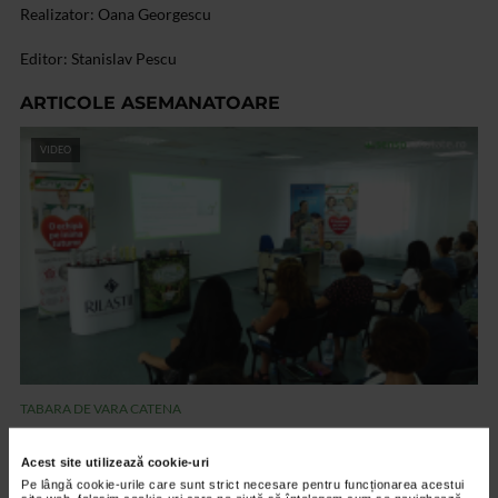
Realizator: Oana Georgescu
Editor: Stanislav Pescu
ARTICOLE ASEMANATOARE
VIDEO
TABARA DE VARA CATENA
Tabara de vara, final de sezon 2022, Eforie
Sud
Acest site utilizează cookie-uri
Pe lângă cookie-urile care sunt strict necesare pentru funcționarea acestui
3.601 vizualizari