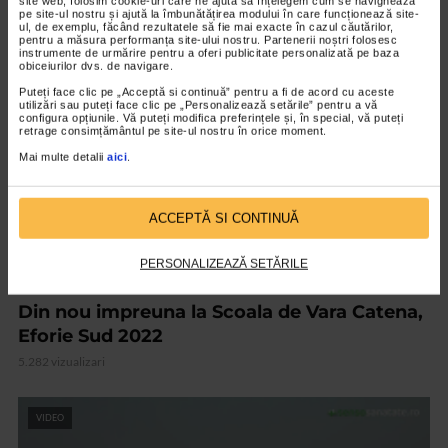
site web, folosim cookie-uri care ne ajută să înțelegem cum se navighează
pe site-ul nostru și ajută la îmbunătățirea modului în care funcționează site-
ul, de exemplu, făcând rezultatele să fie mai exacte în cazul căutărilor,
pentru a măsura performanța site-ului nostru. Partenerii noștri folosesc
instrumente de urmărire pentru a oferi publicitate personalizată pe baza
VIDEO
obiceiurilor dvs. de navigare.
Puteți face clic pe „Acceptă si continuă” pentru a fi de acord cu aceste
utilizări sau puteți face clic pe „Personalizează setările” pentru a vă
configura opțiunile. Vă puteți modifica preferințele și, în special, vă puteți
retrage consimțământul pe site-ul nostru în orice moment.
Mai multe detalii
aici
.
ACCEPTĂ SI CONTINUĂ
PERSONALIZEAZĂ SETĂRILE
TABARA DE VARA CATENA
Din nou impreuna la Scoala de Vara Catena,
Eforie Sud 2022
5.282 vizualizari
VIDEO