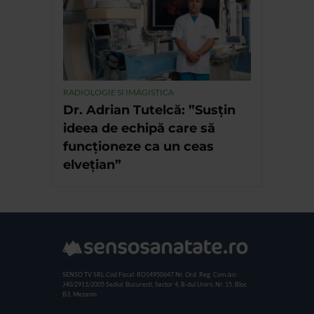
RADIOLOGIE SI IMAGISTICA
Dr. Adrian Tutelcă: ”Susțin
ideea de echipă care să
funcționeze ca un ceas
elvețian”
SENSO TV SRL
Cod Fiscal: RO14950647
Nr. Ord. Reg. Com./an:
J40/2911/2005
Sediul: Bucuresti, Sector 4, B-dul Unirii, Nr. 15, Bloc
B3, Mezanin