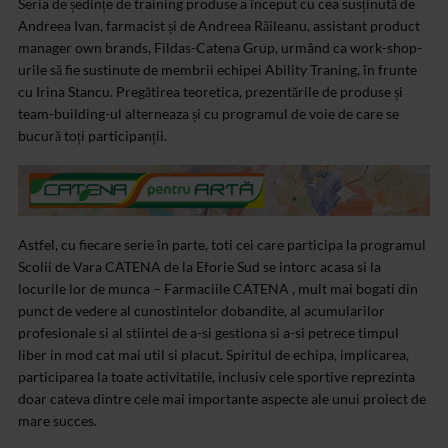
Seria de ședințe de training produse a început cu cea susținută de
Andreea Ivan, farmacist și de Andreea Răileanu, assistant product
manager own brands, Fildas-Catena Grup, urmând ca work-shop-
urile să fie sustinute de membrii echipei Ability Traning, în frunte
cu Irina Stancu. Pregătirea teoretica, prezentările de produse și
team-building-ul alterneaza și cu programul de voie de care se
bucură toți participanții.
Astfel, cu fiecare serie în parte, toti cei care participa la programul
Scolii de Vara CATENA de la Eforie Sud se intorc acasa si la
locurile lor de munca – Farmaciile CATENA , mult mai bogati din
punct de vedere al cunostintelor dobandite, al acumularilor
profesionale si al stiintei de a-si gestiona si a-si petrece timpul
liber in mod cat mai util si placut. Spiritul de echipa, implicarea,
participarea la toate activitatile, inclusiv cele sportive reprezinta
doar cateva dintre cele mai importante aspecte ale unui proiect de
mare succes.