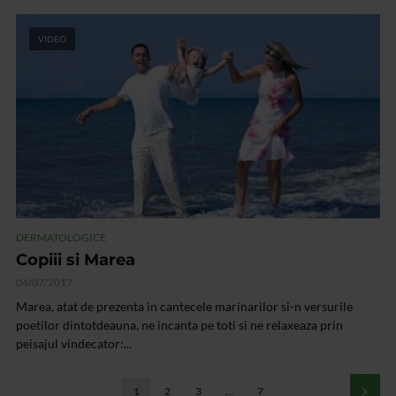
VIDEO
DERMATOLOGICE
Copiii si Marea
04/07/2017
Marea, atat de prezenta in cantecele marinarilor si-n versurile
poetilor dintotdeauna, ne incanta pe toti si ne relaxeaza prin
peisajul vindecator:...
1
2
3
…
7