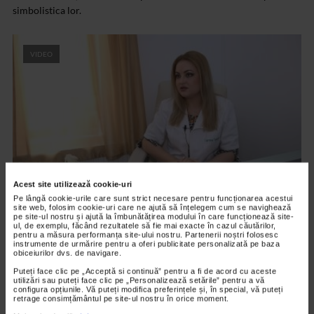
simbolistica lor.
VIDEO
Acest site utilizează cookie-uri
Pe lângă cookie-urile care sunt strict necesare pentru funcționarea acestui
site web, folosim cookie-uri care ne ajută să înțelegem cum se navighează
DERMATOLOGICE
pe site-ul nostru și ajută la îmbunătățirea modului în care funcționează site-
ul, de exemplu, făcând rezultatele să fie mai exacte în cazul căutărilor,
Mituri despre acnee, demontate!
pentru a măsura performanța site-ului nostru. Partenerii noștri folosesc
instrumente de urmărire pentru a oferi publicitate personalizată pe baza
28/09/2019
obiceiurilor dvs. de navigare.
Acneea este o afectiune dermatologica des intalnita, iar cei cu
Puteți face clic pe „Acceptă si continuă” pentru a fi de acord cu aceste
probleme au incercat cu siguranta diferite tratamente, dar multe
utilizări sau puteți face clic pe „Personalizează setările” pentru a vă
configura opțiunile. Vă puteți modifica preferințele și, în special, vă puteți
din ele fara efect.
retrage consimțământul pe site-ul nostru în orice moment.