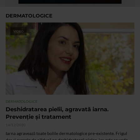
DERMATOLOGICE
VIDEO
DERMATOLOGICE
Deshidratarea pielii, agravată iarna.
Prevenție și tratament
14/12/2020
Iarna agravează toate bolile dermatologice pre-existente. Frigul
dar și sursele de căldură ne deshidratează pielea, iar asta se vede