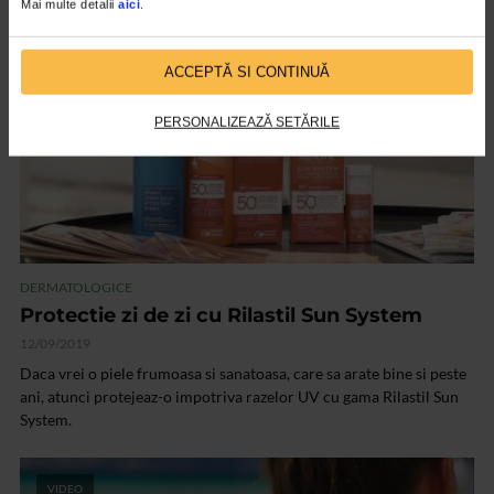
Mai multe detalii
aici
.
VIDEO
ACCEPTĂ SI CONTINUĂ
PERSONALIZEAZĂ SETĂRILE
DERMATOLOGICE
Protectie zi de zi cu Rilastil Sun System
12/09/2019
Daca vrei o piele frumoasa si sanatoasa, care sa arate bine si peste
ani, atunci protejeaz-o impotriva razelor UV cu gama Rilastil Sun
System.
VIDEO