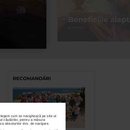
MAMA SI COPILUL
Beneficiile alapt
06/02/2017
RECOMANDĂRI
nțelegem cum se navighează pe site-ul
ul căutărilor, pentru a măsura
za obiceiurilor dvs. de navigare.