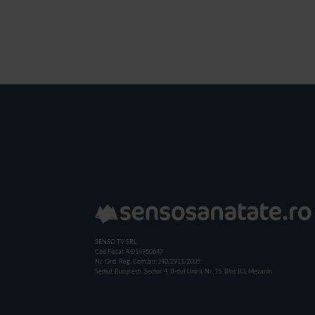
SENSO TV SRL
Cod Fiscal: RO14950647
Nr. Ord. Reg. Com./an: J40/2911/2005
Sediul: Bucuresti, Sector 4, B-dul Unirii, Nr. 15, Bloc B3, Mezanin