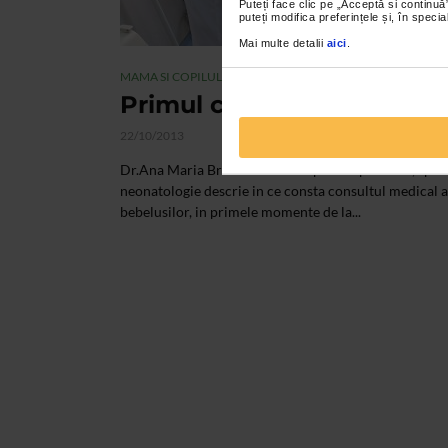
Puteți face clic pe „Acceptă si continuă”
puteți modifica preferințele și, în spec
Mai multe detalii
aici
.
MAMA SI COPILUL
Primul control neonatolog
22/10/2013
Dr.Ana Maria Bradeanu-medic primar pediatru, speci
neonatologie descrie in ce consta consultul medical a
bebelusilor, in primele momente de la...