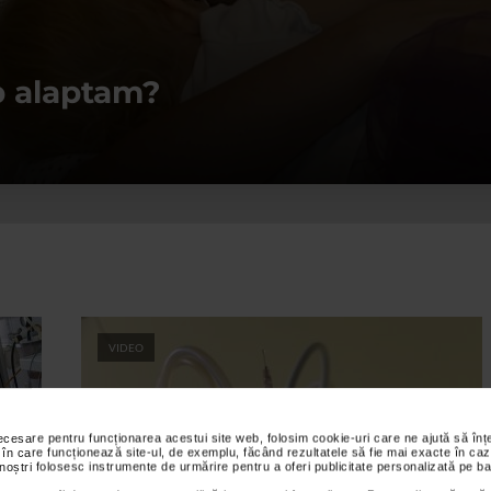
p alaptam?
VIDEO
necesare pentru funcționarea acestui site web, folosim cookie-uri care ne ajută să î
 în care funcționează site-ul, de exemplu, făcând rezultatele să fie mai exacte în caz
 noștri folosesc instrumente de urmărire pentru a oferi publicitate personalizată pe ba