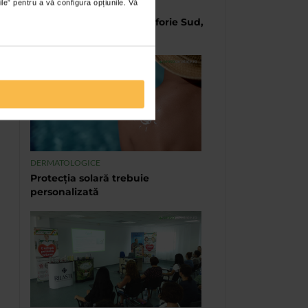
ile” pentru a vă configura opțiunile. Vă
TABARA DE VARA CATENA
Școala de Vară Catena, Eforie Sud,
2023
DERMATOLOGICE
Protecția solară trebuie
personalizată