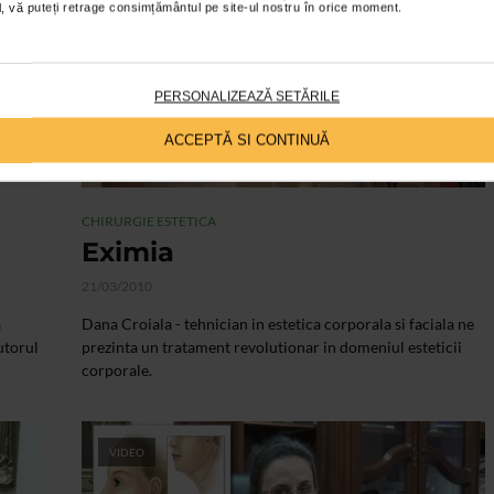
ial, vă puteți retrage consimțământul pe site-ul nostru în orice moment.
PERSONALIZEAZĂ SETĂRILE
ACCEPTĂ SI CONTINUĂ
CHIRURGIE ESTETICA
Eximia
21/03/2010
a
Dana Croiala - tehnician in estetica corporala si faciala ne
utorul
prezinta un tratament revolutionar in domeniul esteticii
corporale.
VIDEO