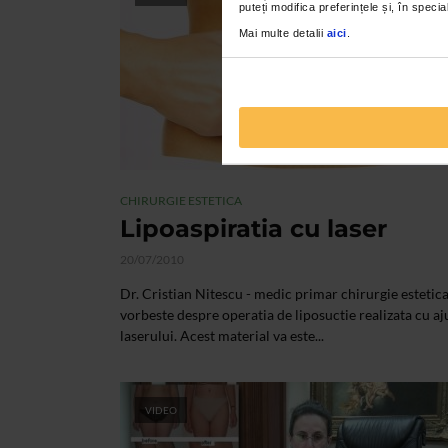
puteți modifica preferințele și, în spec
Mai multe detalii
aici
.
CHIRURGIE ESTETICA
Lipoaspiratia cu laser
20/07/2010
Dr. Cristian Nitescu - medic primar chirurgie estetic
vorbeste despre operatia de liposuctie realizata cu aj
laserului. Acest material va este...
VIDEO