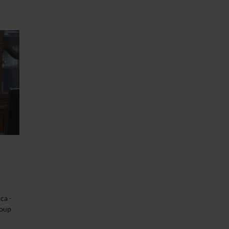
ca -
roup