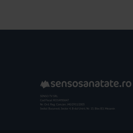
SENSO TV SRL
Cod Fiscal: RO14950647
Nr. Ord. Reg. Com./an: J40/2911/2005
Sediul: Bucuresti, Sector 4, B-dul Unirii, Nr. 15, Bloc B3, Mezanin