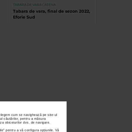
TABARA DE VARA CATENA
Tabara de vara, final de sezon 2022,
Eforie Sud
nțelegem cum se navighează pe site-ul
ul căutărilor, pentru a măsura
za obiceiurilor dvs. de navigare.
ile” pentru a vă configura opțiunile. Vă