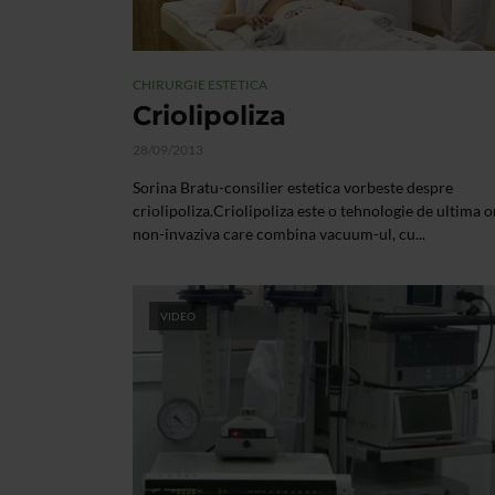
CHIRURGIE ESTETICA
Criolipoliza
28/09/2013
Sorina Bratu-consilier estetica vorbeste despre
criolipoliza.Criolipoliza este o tehnologie de ultima o
non-invaziva care combina vacuum-ul, cu...
VIDEO