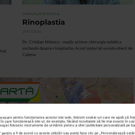
CHIRURGIE ESTETICA
Rinoplastia
20/07/2010
Dr. Cristian Nitescu - medic primar chirurgie estetica
vorbeste despre rinoplastie. Acest material va este oferit de
 mai
Catena.
necesare pentru funcționarea acestui site web, folosim cookie-uri care ne ajută să î
 în care funcționează site-ul, de exemplu, făcând rezultatele să fie mai exacte în caz
 noștri folosesc instrumente de urmărire pentru a oferi publicitate personalizată pe ba
VIDEO
 pentru a fi de acord cu aceste utilizări sau puteți face clic pe „Personalizează setăr