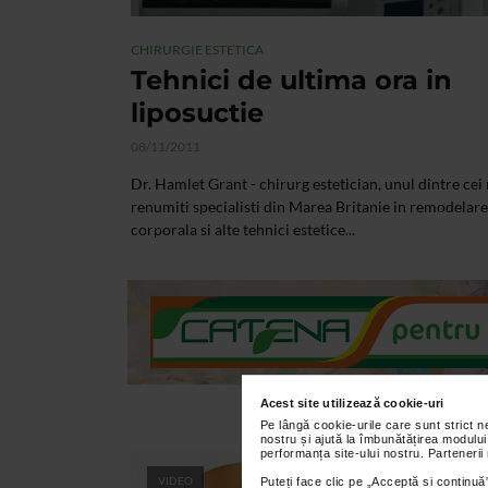
CHIRURGIE ESTETICA
Tehnici de ultima ora in
liposuctie
08/11/2011
Dr. Hamlet Grant - chirurg estetician, unul dintre cei
renumiti specialisti din Marea Britanie in remodelare
corporala si alte tehnici estetice...
Acest site utilizează cookie-uri
Pe lângă cookie-urile care sunt strict 
nostru și ajută la îmbunătățirea modului
performanța site-ului nostru. Partenerii
VIDEO
Puteți face clic pe „Acceptă si continuă”