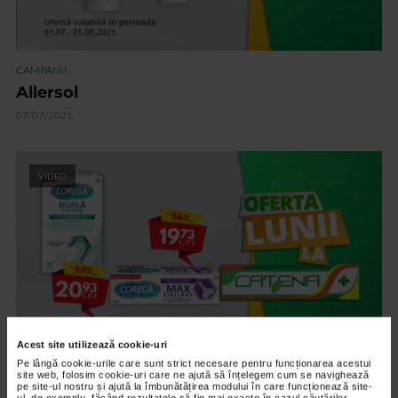
CAMPANII
Allersol
07/07/2021
VIDEO
Acest site utilizează cookie-uri
Pe lângă cookie-urile care sunt strict necesare pentru funcționarea acestui
CAMPANII
site web, folosim cookie-uri care ne ajută să înțelegem cum se navighează
pe site-ul nostru și ajută la îmbunătățirea modului în care funcționează site-
ul, de exemplu, făcând rezultatele să fie mai exacte în cazul căutărilor,