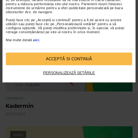
Corega
pentru a măsura performanța site-ului nostru. Partenerii noștri folosesc
06/07/2021
instrumente de urmărire pentru a oferi publicitate personalizată pe baza
obiceiurilor dvs. de navigare.
Puteți face clic pe „Acceptă si continuă” pentru a fi de acord cu aceste
utilizări sau puteți face clic pe „Personalizează setările” pentru a vă
configura opțiunile. Vă puteți modifica preferințele și, în special, vă puteți
VIDEO
retrage consimțământul pe site-ul nostru în orice moment.
Mai multe detalii
aici
.
ACCEPTĂ SI CONTINUĂ
PERSONALIZEAZĂ SETĂRILE
CAMPANII
Kadermin
02/07/2021
VIDEO