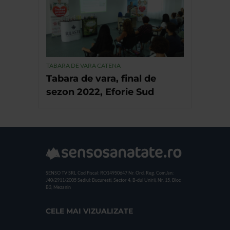
TABARA DE VARA CATENA
Tabara de vara, final de
sezon 2022, Eforie Sud
SENSO TV SRL
Cod Fiscal: RO14950647
Nr. Ord. Reg. Com./an:
J40/2911/2005
Sediul: Bucuresti, Sector 4, B-dul Unirii, Nr. 15, Bloc
B3, Mezanin
CELE MAI VIZUALIZATE