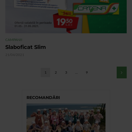
CAMPANII
Slaboficat Slim
21/04/2021
1
2
3
…
9
RECOMANDĂRI