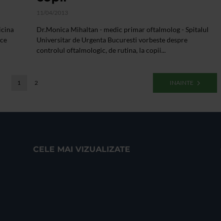
11/04/2013
icina
Dr.Monica Mihaltan - medic primar oftalmolog - Spitalul
ace
Universitar de Urgenta Bucuresti vorbeste despre
controlul oftalmologic, de rutina, la copii...
1
2
INAINTE
CELE MAI VIZUALIZATE