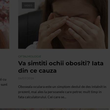
VIDEO
OFTALMOLOGIE
Va simtiti ochii obositi? Iata
din ce cauza
06/07/2016
zi cu
r sunt
Oboseala oculara este un simptom destul de des intalnit in
prezent, mai ales la persoanele care petrec mult timp in
fata calculatorului. Cei care se...