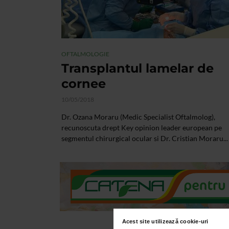
OFTALMOLOGIE
Transplantul lamelar de
cornee
10/05/2018
Dr. Ozana Moraru (Medic Specialist Oftalmolog),
recunoscuta drept Key opinion leader european pe
segmentul chirurgical ocular si Dr. Cristian Moraru...
Acest site utilizează cookie-uri