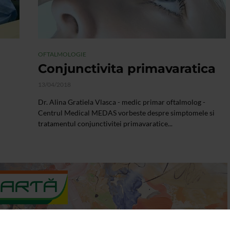
OFTALMOLOGIE
Conjunctivita primavaratica
13/04/2018
Dr. Alina Gratiela Vlasca - medic primar oftalmolog -
Centrul Medical MEDAS vorbeste despre simptomele si
tratamentul conjunctivitei primavaratice...