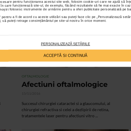
necesare pentru funcționarea acestui site web, folosim cookie-uri care ne ajută să î
 în care funcționează site-ul, de exemplu, făcând rezultatele să fie mai exacte în caz
 noștri folosesc instrumente de urmărire pentru a oferi publicitate personalizată pe ba
VIDEO
 pentru a fi de acord cu aceste utilizări sau puteți face clic pe „Personalizează setăr
ial, vă puteți retrage consimțământul pe site-ul nostru în orice moment.
PERSONALIZEAZĂ SETĂRILE
ACCEPTĂ SI CONTINUĂ
OFTALMOLOGIE
Afectiuni oftalmologice
15/11/2016
B
Succesul chirurgiei cataractei si a glaucomului, al
chirurgiei refractiva si celei a dezlipirii de retina,
tratamentele laser pentru afectiuni vitro ...