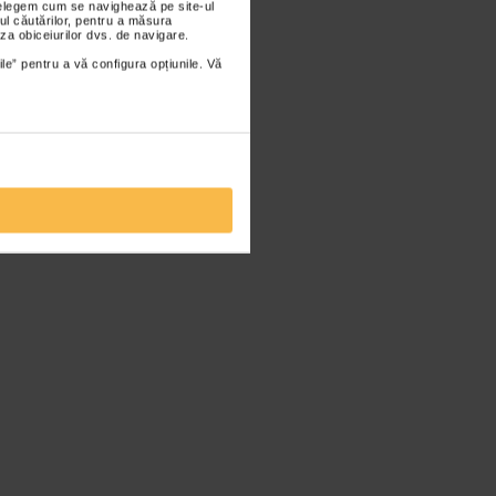
nțelegem cum se navighează pe site-ul
ul căutărilor, pentru a măsura
za obiceiurilor dvs. de navigare.
ile” pentru a vă configura opțiunile. Vă