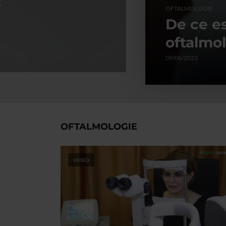
c
OFTALMOLOGIE
De ce e
oftalmo
09/06/2023
OFTALMOLOGIE
VIDEO