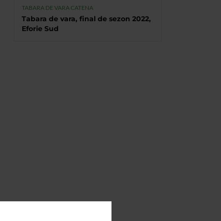
TABARA DE VARA CATENA
Tabara de vara, final de sezon 2022,
Eforie Sud