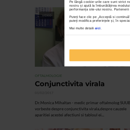
Pe lângă cookie-urile care sunt strict 
nostru și ajută la îmbunătățirea modului
performanța site-ului nostru. Partenerii
VIDEO
Puteți face clic pe „Acceptă si continuă”
puteți modifica preferințele și, în spec
Mai multe detalii
aici
.
OFTALMOLOGIE
Conjunctivita virala
01/02/2017
Dr.Monica Mihaltan - medic primar oftalmolog SUU
vorbeste despre conjunctivita virala,despre cauzele
aparitiei acestei afectiuni si tabloul ei...