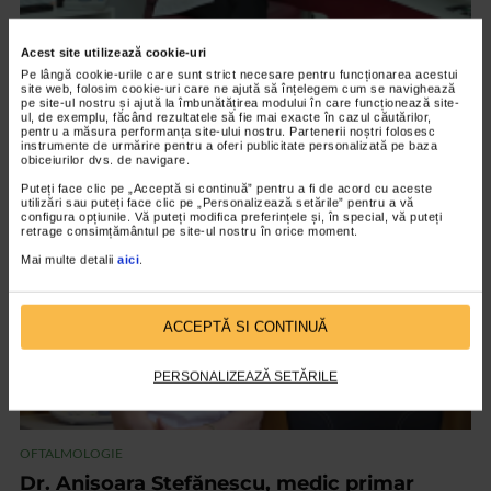
OFTALMOLOGIE
Acest site utilizează cookie-uri
Pe lângă cookie-urile care sunt strict necesare pentru funcționarea acestui
Cataracta – o afecțiune care poate duce la
site web, folosim cookie-uri care ne ajută să înțelegem cum se navighează
pe site-ul nostru și ajută la îmbunătățirea modului în care funcționează site-
pierderea vederii
ul, de exemplu, făcând rezultatele să fie mai exacte în cazul căutărilor,
pentru a măsura performanța site-ului nostru. Partenerii noștri folosesc
1.726 vizualizari
instrumente de urmărire pentru a oferi publicitate personalizată pe baza
obiceiurilor dvs. de navigare.
Puteți face clic pe „Acceptă si continuă” pentru a fi de acord cu aceste
VIDEO
utilizări sau puteți face clic pe „Personalizează setările” pentru a vă
configura opțiunile. Vă puteți modifica preferințele și, în special, vă puteți
retrage consimțământul pe site-ul nostru în orice moment.
Mai multe detalii
aici
.
ACCEPTĂ SI CONTINUĂ
PERSONALIZEAZĂ SETĂRILE
OFTALMOLOGIE
Dr. Anișoara Ștefănescu, medic primar