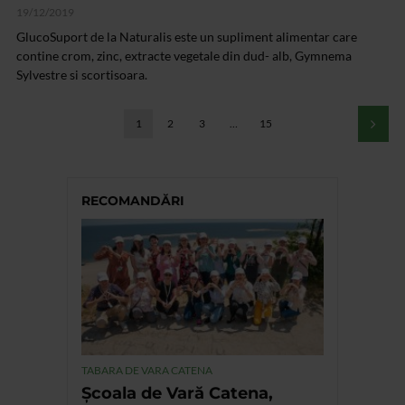
19/12/2019
GlucoSuport de la Naturalis este un supliment alimentar care
contine crom, zinc, extracte vegetale din dud- alb, Gymnema
Sylvestre si scortisoara.
1
2
3
…
15
RECOMANDĂRI
TABARA DE VARA CATENA
Școala de Vară Catena,