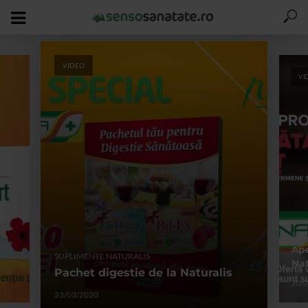
VIDEO
VI
SUP
Ape
SUPLIMENTE NATURALIS
Nat
Pachet digestie de la Naturalis
20/0
23/03/2020