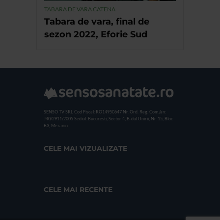
TABARA DE VARA CATENA
Tabara de vara, final de
sezon 2022, Eforie Sud
SENSO TV SRL
Cod Fiscal: RO14950647
Nr. Ord. Reg. Com./an:
J40/2911/2005
Sediul: Bucuresti, Sector 4, B-dul Unirii, Nr. 15, Bloc
B3, Mezanin
CELE MAI VIZUALIZATE
CELE MAI RECENTE