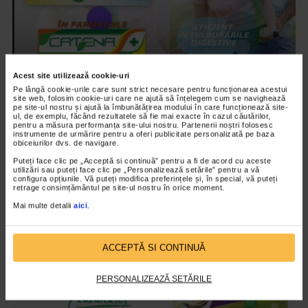
Acest site utilizează cookie-uri
SUPLIMENTE NATURALIS
Pe lângă cookie-urile care sunt strict necesare pentru funcționarea acestui
Efi-Digest de la Naturalis
site web, folosim cookie-uri care ne ajută să înțelegem cum se navighează
pe site-ul nostru și ajută la îmbunătățirea modului în care funcționează site-
ul, de exemplu, făcând rezultatele să fie mai exacte în cazul căutărilor,
08/01/2020
pentru a măsura performanța site-ului nostru. Partenerii noștri folosesc
instrumente de urmărire pentru a oferi publicitate personalizată pe baza
Cu ce tratam problemele digestive?
obiceiurilor dvs. de navigare.
Puteți face clic pe „Acceptă si continuă” pentru a fi de acord cu aceste
utilizări sau puteți face clic pe „Personalizează setările” pentru a vă
configura opțiunile. Vă puteți modifica preferințele și, în special, vă puteți
VIDEO
retrage consimțământul pe site-ul nostru în orice moment.
Mai multe detalii
aici
.
ACCEPTĂ SI CONTINUĂ
PERSONALIZEAZĂ SETĂRILE