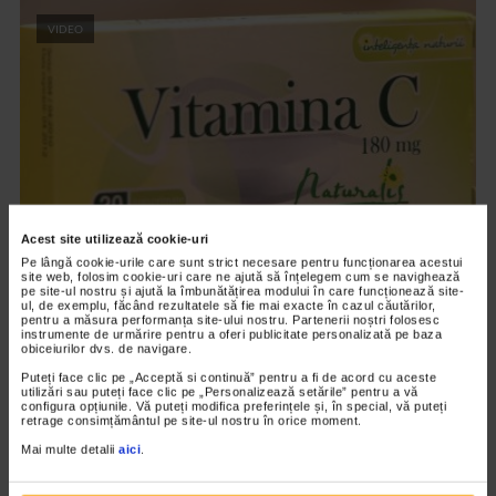
VIDEO
Acest site utilizează cookie-uri
Pe lângă cookie-urile care sunt strict necesare pentru funcționarea acestui
SUPLIMENTE NATURALIS
site web, folosim cookie-uri care ne ajută să înțelegem cum se navighează
pe site-ul nostru și ajută la îmbunătățirea modului în care funcționează site-
Vitamina C Naturalis
ul, de exemplu, făcând rezultatele să fie mai exacte în cazul căutărilor,
pentru a măsura performanța site-ului nostru. Partenerii noștri folosesc
30/11/2010
instrumente de urmărire pentru a oferi publicitate personalizată pe baza
obiceiurilor dvs. de navigare.
Suplimentele naturale Vitamina C Naturalis care se distribuie
Puteți face clic pe „Acceptă si continuă” pentru a fi de acord cu aceste
numai in Farmaciile „Catena” sunt prezentate de Sofia Mirea,
utilizări sau puteți face clic pe „Personalizează setările” pentru a vă
configura opțiunile. Vă puteți modifica preferințele și, în special, vă puteți
farmacist- sef in Farmacia...
retrage consimțământul pe site-ul nostru în orice moment.
Mai multe detalii
aici
.
VIDEO