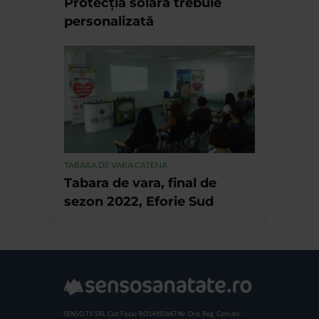
Protecția solară trebuie
personalizată
TABARA DE VARA CATENA
Tabara de vara, final de
sezon 2022, Eforie Sud
SENSO TV SRL
Cod Fiscal: RO14950647
Nr. Ord. Reg. Com./an: