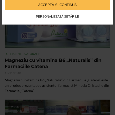
ACCEPTĂ SI CONTINUĂ
PERSONALIZEAZĂ SETĂRILE
SUPLIMENTE NATURALIS
Magneziu cu vitamina B6 „Naturalis” din
Farmaciile Catena
15/11/2010
Magneziu cu vitamina B6 „Naturalis” din Farmaciile „Catena” este
un produs prezentat de asistentul farmacist Mihaela Cristache din
Farmacia „Catena”...
VIDEO