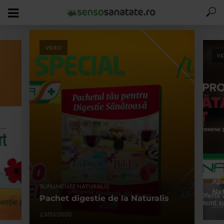
VIDEO
VI
SUP
Ape
SUPLIMENTE NATURALIS
Nat
Pachet digestie de la Naturalis
20/0
23/03/2020