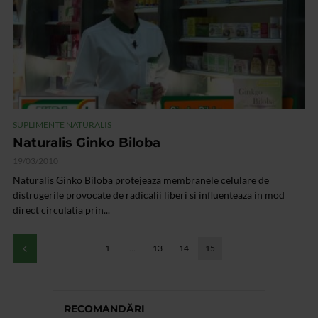
SUPLIMENTE NATURALIS
Naturalis Ginko Biloba
19/03/2010
Naturalis Ginko Biloba protejeaza membranele celulare de
distrugerile provocate de radicalii liberi si influenteaza in mod
direct circulatia prin...
1
…
13
14
15
RECOMANDĂRI