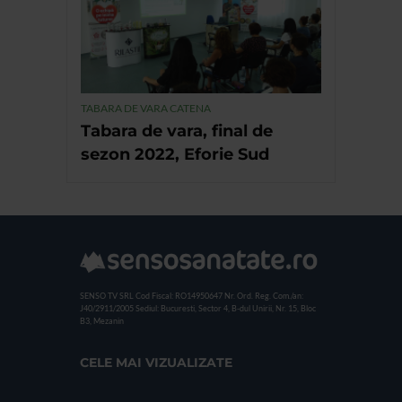
TABARA DE VARA CATENA
Tabara de vara, final de
sezon 2022, Eforie Sud
SENSO TV SRL
Cod Fiscal: RO14950647
Nr. Ord. Reg. Com./an:
J40/2911/2005
Sediul: Bucuresti, Sector 4, B-dul Unirii, Nr. 15, Bloc
B3, Mezanin
CELE MAI VIZUALIZATE