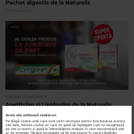
Pachet digestie de la Naturalis
7.805 vizualizari
VIDEO
SUPLIMENTE NATURALIS
Apetitslim si Lipidoslim de la Naturalis
7.905 vizualizari
Acest site utilizează cookie-uri
Pe lângă cookie-urile care sunt strict necesare pentru funcționarea acestui
site web, folosim cookie-uri care ne ajută să înțelegem cum se navighează
pe site-ul nostru și ajută la îmbunătățirea modului în care funcționează site-
VIDEO
ul, de exemplu, făcând rezultatele să fie mai exacte în cazul căutărilor,