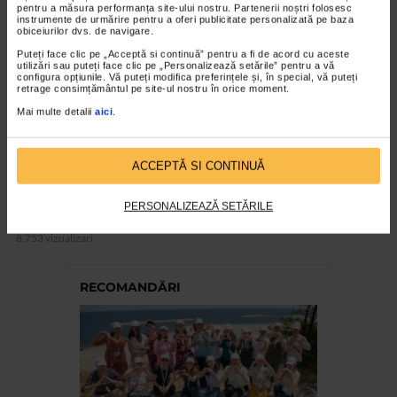
pentru a măsura performanța site-ului nostru. Partenerii noștri folosesc
instrumente de urmărire pentru a oferi publicitate personalizată pe baza
obiceiurilor dvs. de navigare.
Puteți face clic pe „Acceptă si continuă” pentru a fi de acord cu aceste
utilizări sau puteți face clic pe „Personalizează setările” pentru a vă
configura opțiunile. Vă puteți modifica preferințele și, în special, vă puteți
retrage consimțământul pe site-ul nostru în orice moment.
Mai multe detalii
aici
.
ACCEPTĂ SI CONTINUĂ
SUPLIMENTE NATURALIS
PERSONALIZEAZĂ SETĂRILE
Urosuport Forte Naturalis
8.753 vizualizari
RECOMANDĂRI