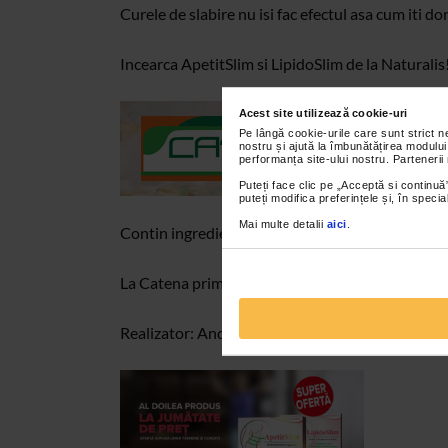
Curele de slabire nu isi fac efectul asa cum iti do
Incearca ApetitSlim si LipidoSlim de la Naturalis!
Acest site utilizează cookie-uri
Pe lângă cookie-urile care sunt strict 
nostru și ajută la îmbunătățirea modului
performanța site-ului nostru. Partenerii
Puteți face clic pe „Acceptă si continuă”
puteți modifica preferințele și, în spec
Mai multe detalii
aici
.
Contin ingrediente active naturale si asigura rezu
La Catena primesti al doilea produs la jumatate d
Realizator: Andrei Garici