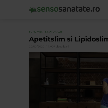
SUPLIMENTE NATURALIS
Apetitslim si Lipidosli
20/03/2020
7.907 vizualizari