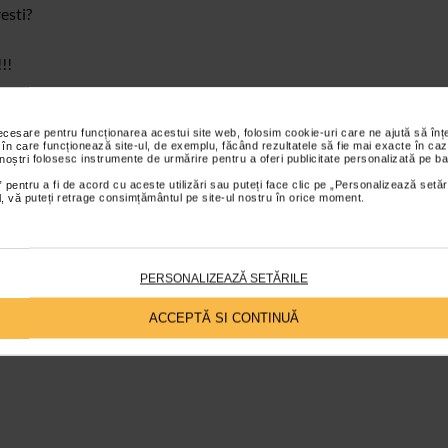
resti?
!!
necesare pentru funcționarea acestui site web, folosim cookie-uri care ne ajută să î
 în care funcționează site-ul, de exemplu, făcând rezultatele să fie mai exacte în caz
 noștri folosesc instrumente de urmărire pentru a oferi publicitate personalizată pe ba
 pentru a fi de acord cu aceste utilizări sau puteți face clic pe „Personalizează setăr
ial, vă puteți retrage consimțământul pe site-ul nostru în orice moment.
ltate vizibile la orice varsta, fara efecte secundare.
PERSONALIZEAZĂ SETĂRILE
e pret!!!
ACCEPTĂ SI CONTINUĂ