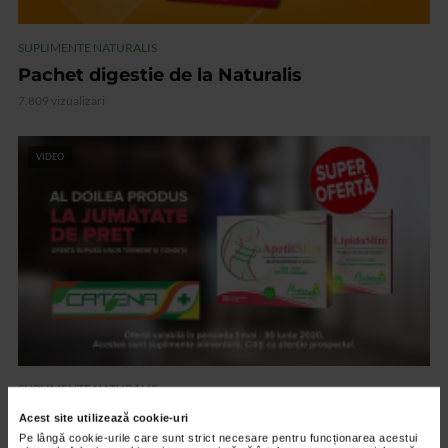
SUPLIMENTE NATURALIS
Pachet digestie de la Naturalis
7.809 vizualizari
VIDEO
SUPLIMENTE NATURALIS
Apetitslim si Lipidoslim de la Naturalis
Acest site utilizează cookie-uri
Pe lângă cookie-urile care sunt strict necesare pentru funcționarea acestui
7.910 vizualizari