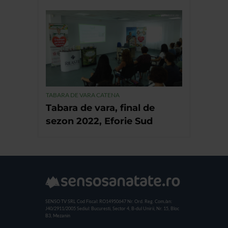
TABARA DE VARA CATENA
Tabara de vara, final de
sezon 2022, Eforie Sud
SENSO TV SRL
Cod Fiscal: RO14950647
Nr. Ord. Reg. Com./an:
J40/2911/2005
Sediul: Bucuresti, Sector 4, B-dul Unirii, Nr. 15, Bloc
B3, Mezanin