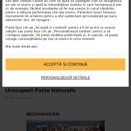
site web, folosim cookie-uri care ne ajută să înțelegem cum se navighează
pe site-ul nostru și ajută la îmbunătățirea modului în care funcționează site-
ul, de exemplu, făcând rezultatele să fie mai exacte în cazul căutărilor,
pentru a măsura performanța site-ului nostru. Partenerii noștri folosesc
VIDEO
instrumente de urmărire pentru a oferi publicitate personalizată pe baza
obiceiurilor dvs. de navigare.
Puteți face clic pe „Acceptă si continuă” pentru a fi de acord cu aceste
utilizări sau puteți face clic pe „Personalizează setările” pentru a vă
configura opțiunile. Vă puteți modifica preferințele și, în special, vă puteți
retrage consimțământul pe site-ul nostru în orice moment.
Mai multe detalii
aici
.
ACCEPTĂ SI CONTINUĂ
PERSONALIZEAZĂ SETĂRILE
SUPLIMENTE NATURALIS
Urosuport Forte Naturalis
8.758 vizualizari
RECOMANDĂRI