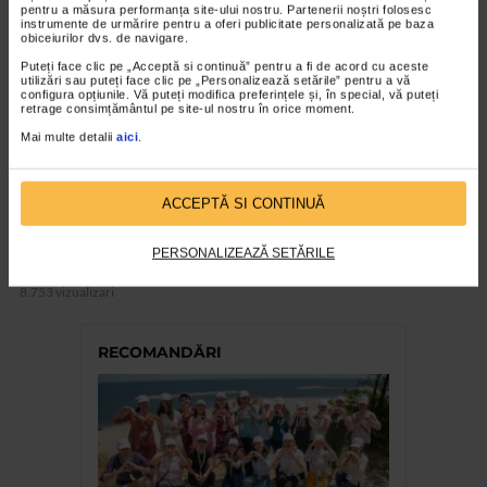
pentru a măsura performanța site-ului nostru. Partenerii noștri folosesc
instrumente de urmărire pentru a oferi publicitate personalizată pe baza
obiceiurilor dvs. de navigare.
Puteți face clic pe „Acceptă si continuă” pentru a fi de acord cu aceste
utilizări sau puteți face clic pe „Personalizează setările” pentru a vă
configura opțiunile. Vă puteți modifica preferințele și, în special, vă puteți
retrage consimțământul pe site-ul nostru în orice moment.
Mai multe detalii
aici
.
ACCEPTĂ SI CONTINUĂ
SUPLIMENTE NATURALIS
PERSONALIZEAZĂ SETĂRILE
Urosuport Forte Naturalis
8.753 vizualizari
RECOMANDĂRI