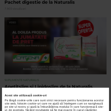
Pachet digestie de la Naturalis
7.805 vizualizari
VIDEO
SUPLIMENTE NATURALIS
Apetitslim si Lipidoslim de la Naturalis
7.904 vizualizari
Acest site utilizează cookie-uri
Pe lângă cookie-urile care sunt strict necesare pentru funcționarea acestui
site web, folosim cookie-uri care ne ajută să înțelegem cum se navighează
pe site-ul nostru și ajută la îmbunătățirea modului în care funcționează site-
VIDEO
ul, de exemplu, făcând rezultatele să fie mai exacte în cazul căutărilor,