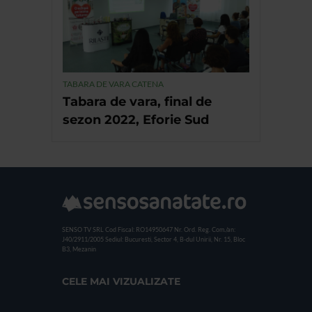
TABARA DE VARA CATENA
Tabara de vara, final de
sezon 2022, Eforie Sud
SENSO TV SRL
Cod Fiscal: RO14950647
Nr. Ord. Reg. Com./an:
J40/2911/2005
Sediul: Bucuresti, Sector 4, B-dul Unirii, Nr. 15, Bloc
B3, Mezanin
CELE MAI VIZUALIZATE