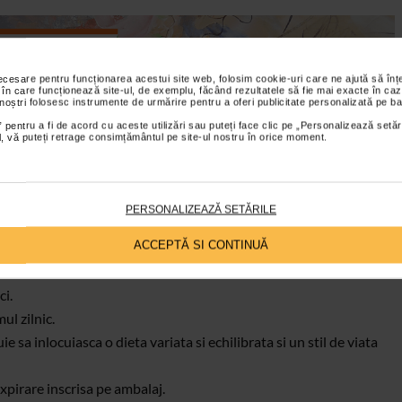
necesare pentru funcționarea acestui site web, folosim cookie-uri care ne ajută să î
 în care funcționează site-ul, de exemplu, făcând rezultatele să fie mai exacte în caz
 noștri folosesc instrumente de urmărire pentru a oferi publicitate personalizată pe ba
 pentru a fi de acord cu aceste utilizări sau puteți face clic pe „Personalizează setăr
ial, vă puteți retrage consimțământul pe site-ul nostru în orice moment.
5 drajeuri pe zi;
lvare;
PERSONALIZEAZĂ SETĂRILE
ACCEPTĂ SI CONTINUĂ
ci.
l zilnic.
 sa inlocuiasca o dieta variata si echilibrata si un stil de viata
xpirare inscrisa pe ambalaj.