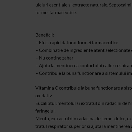
uleiuri esentiale si extracte naturale, Septocalmi
formei farmaceutice.
Beneficii:
– Efect rapid datorat formei farmaceutice
– Combinatie de ingrediente atent selectionate 
– Nu contine zahar
– Ajuta la mentinerea confortului cailor respirat
– Contribuie la buna functionare a sistemului i
Vitamina C contribuie la buna functionare a siste
oxidativ.
Eucaliptul, mentolul si extratul din radacini de N
faringelui.
Menta, extractul din radacina de Lemn-dulce, extr
tratul respirator superior si ajuta la mentinerea c