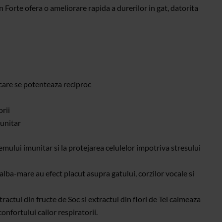
n Forte ofera o ameliorare rapida a durerilor in gat, datorita
care se potenteaza reciproc
orii
munitar
mului imunitar si la protejarea celulelor impotriva stresului
alba-mare au efect placut asupra gatului, corzilor vocale si
actul din fructe de Soc si extractul din flori de Tei calmeaza
onfortului cailor respiratorii.