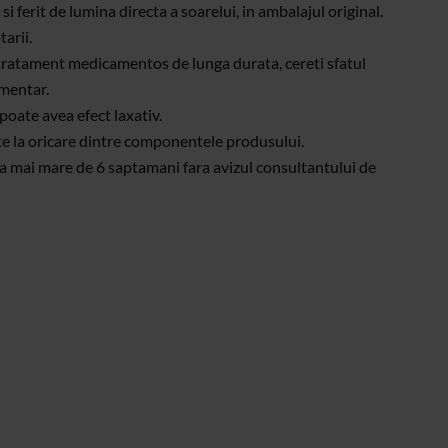
si ferit de lumina directa a soarelui, in ambalajul original.
arii.
 tratament medicamentos de lunga durata, cereti sfatul
imentar.
oate avea efect laxativ.
ate la oricare dintre componentele produsului.
 mai mare de 6 saptamani fara avizul consultantului de