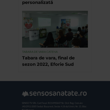
personalizată
TABARA DE VARA CATENA
Tabara de vara, final de
sezon 2022, Eforie Sud
SENSO TV SRL
Cod Fiscal: RO14950647
Nr. Ord. Reg. Com./an:
J40/2911/2005
Sediul: Bucuresti, Sector 4, B-dul Unirii, Nr. 15, Bloc
B3, Mezanin