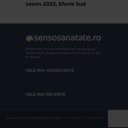
sezon 2022, Eforie Sud
SENSO TV SRL
Cod Fiscal: RO14950647
Nr. Ord. Reg. Com./an:
J40/2911/2005
Sediul: Bucuresti, Sector 4, B-dul Unirii, Nr. 15, Bloc
B3, Mezanin
CELE MAI VIZUALIZATE
CELE MAI RECENTE
POLITICĂ DE CONFIDENȚIALITATE
| COPYRIGHT © 2026 TONICA GROUP