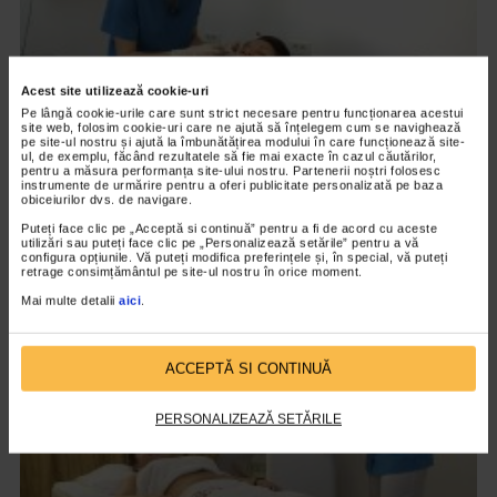
Acest site utilizează cookie-uri
Pe lângă cookie-urile care sunt strict necesare pentru funcționarea acestui
site web, folosim cookie-uri care ne ajută să înțelegem cum se navighează
pe site-ul nostru și ajută la îmbunătățirea modului în care funcționează site-
ul, de exemplu, făcând rezultatele să fie mai exacte în cazul căutărilor,
pentru a măsura performanța site-ului nostru. Partenerii noștri folosesc
CHIRURGIE ESTETICA
instrumente de urmărire pentru a oferi publicitate personalizată pe baza
obiceiurilor dvs. de navigare.
Terapia Dracula
Puteți face clic pe „Acceptă si continuă” pentru a fi de acord cu aceste
7.295 vizualizari
utilizări sau puteți face clic pe „Personalizează setările” pentru a vă
configura opțiunile. Vă puteți modifica preferințele și, în special, vă puteți
retrage consimțământul pe site-ul nostru în orice moment.
Mai multe detalii
aici
.
VIDEO
ACCEPTĂ SI CONTINUĂ
PERSONALIZEAZĂ SETĂRILE