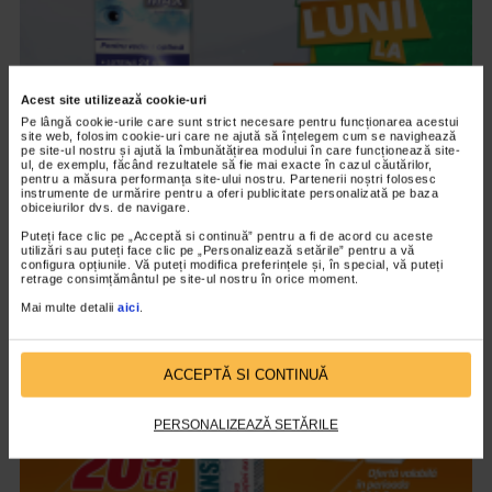
Acest site utilizează cookie-uri
Pe lângă cookie-urile care sunt strict necesare pentru funcționarea acestui
site web, folosim cookie-uri care ne ajută să înțelegem cum se navighează
pe site-ul nostru și ajută la îmbunătățirea modului în care funcționează site-
ul, de exemplu, făcând rezultatele să fie mai exacte în cazul căutărilor,
pentru a măsura performanța site-ului nostru. Partenerii noștri folosesc
instrumente de urmărire pentru a oferi publicitate personalizată pe baza
CATENA RECOMANDA
obiceiurilor dvs. de navigare.
Vedixin Max
Puteți face clic pe „Acceptă si continuă” pentru a fi de acord cu aceste
utilizări sau puteți face clic pe „Personalizează setările” pentru a vă
101.796 vizualizari
configura opțiunile. Vă puteți modifica preferințele și, în special, vă puteți
retrage consimțământul pe site-ul nostru în orice moment.
Mai multe detalii
aici
.
VIDEO
ACCEPTĂ SI CONTINUĂ
PERSONALIZEAZĂ SETĂRILE