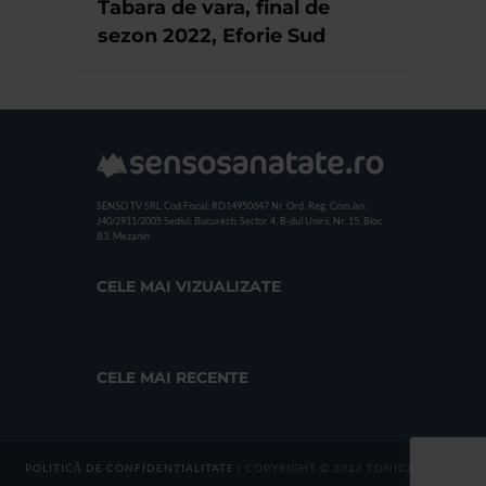
Tabara de vara, final de
sezon 2022, Eforie Sud
SENSO TV SRL
Cod Fiscal: RO14950647
Nr. Ord. Reg. Com./an:
J40/2911/2005
Sediul: Bucuresti, Sector 4, B-dul Unirii, Nr. 15, Bloc
B3, Mezanin
CELE MAI VIZUALIZATE
CELE MAI RECENTE
POLITICĂ DE CONFIDENȚIALITATE
| COPYRIGHT © 2026 TONICA GROUP