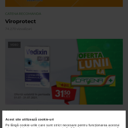
CATENA RECOMANDA
Viroprotect
74.270 vizualizari
VIDEO
CATENA RECOMANDA
Vedixin Max
Acest site utilizează cookie-uri
Pe lângă cookie-urile care sunt strict necesare pentru funcționarea acestui
101.798 vizualizari