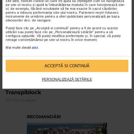
site web, folosim cookie-uri care ne ajută să înțelegem cum se navighează
pe site-ul nostru și ajută la îmbunătățirea modului în care funcționează site-
ul, de exemplu, făcând rezultatele să fie mai exacte în cazul căutărilor,
pentru a măsura performanța site-ului nostru. Partenerii noștri folosesc
VIDEO
instrumente de urmărire pentru a oferi publicitate personalizată pe baza
obiceiurilor dvs. de navigare.
Puteți face clic pe „Acceptă si continuă” pentru a fi de acord cu aceste
utilizări sau puteți face clic pe „Personalizează setările” pentru a vă
configura opțiunile. Vă puteți modifica preferințele și, în special, vă puteți
retrage consimțământul pe site-ul nostru în orice moment.
Mai multe detalii
aici
.
ACCEPTĂ SI CONTINUĂ
PERSONALIZEAZĂ SETĂRILE
CATENA RECOMANDA
Transpiblock
102.012 vizualizari
RECOMANDĂRI