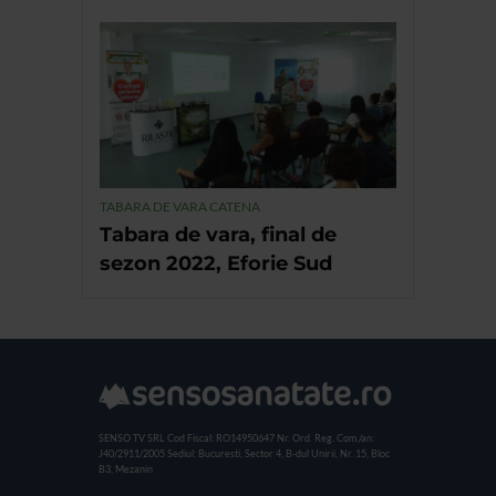
TABARA DE VARA CATENA
Tabara de vara, final de
sezon 2022, Eforie Sud
SENSO TV SRL
Cod Fiscal: RO14950647
Nr. Ord. Reg. Com./an:
J40/2911/2005
Sediul: Bucuresti, Sector 4, B-dul Unirii, Nr. 15, Bloc
B3, Mezanin