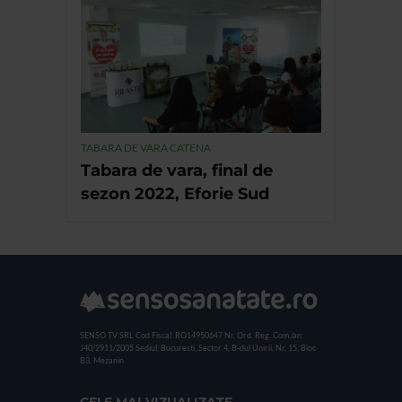
TABARA DE VARA CATENA
Tabara de vara, final de
sezon 2022, Eforie Sud
SENSO TV SRL
Cod Fiscal: RO14950647
Nr. Ord. Reg. Com./an:
J40/2911/2005
Sediul: Bucuresti, Sector 4, B-dul Unirii, Nr. 15, Bloc
B3, Mezanin
CELE MAI VIZUALIZATE