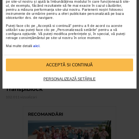
pe site-ul nostru și ajută la îmbunătățirea modului în care funcționează site-
ul, de exemplu, făcând rezultatele să fie mai exacte în cazul căutărilor,
VIDEO
pentru a măsura performanța site-ului nostru. Partenerii noștri folosesc
instrumente de urmărire pentru a oferi publicitate personalizată pe baza
obiceiurilor dvs. de navigare.
Puteți face clic pe „Acceptă si continuă” pentru a fi de acord cu aceste
utilizări sau puteți face clic pe „Personalizează setările” pentru a vă
configura opțiunile. Vă puteți modifica preferințele și, în special, vă puteți
retrage consimțământul pe site-ul nostru în orice moment.
Mai multe detalii
aici
.
ACCEPTĂ SI CONTINUĂ
PERSONALIZEAZĂ SETĂRILE
CATENA RECOMANDA
Transpiblock
102.011 vizualizari
RECOMANDĂRI