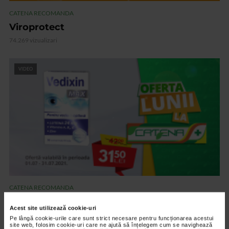
CATENA RECOMANDA
Viroprotect
74.269 vizualizari
VIDEO
CATENA RECOMANDA
Vedixin Max
Acest site utilizează cookie-uri
101.797 vizualizari
Pe lângă cookie-urile care sunt strict necesare pentru funcționarea acestui
site web, folosim cookie-uri care ne ajută să înțelegem cum se navighează