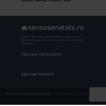
SENSO TV SRL
Cod Fiscal: RO14950647
Nr. Ord. Reg. Com./an:
J40/2911/2005
Sediul: Bucuresti, Sector 4, B-dul Unirii, Nr. 15, Bloc
B3, Mezanin
CELE MAI VIZUALIZATE
CELE MAI RECENTE
POLITICĂ DE CONFIDENȚIALITATE
| COPYRIGHT © 2026 TONICA GROUP