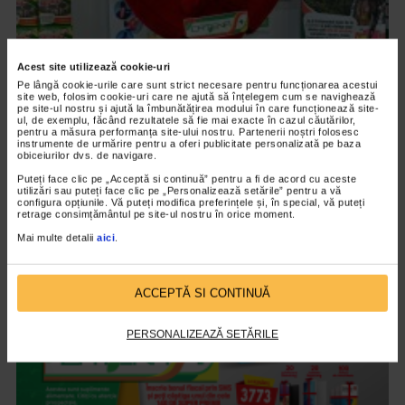
Acest site utilizează cookie-uri
Pe lângă cookie-urile care sunt strict necesare pentru funcționarea acestui
site web, folosim cookie-uri care ne ajută să înțelegem cum se navighează
pe site-ul nostru și ajută la îmbunătățirea modului în care funcționează site-
CAMPANII
ul, de exemplu, făcând rezultatele să fie mai exacte în cazul căutărilor,
pentru a măsura performanța site-ului nostru. Partenerii noștri folosesc
Campania „Catena te trimite la bai” si-a
instrumente de urmărire pentru a oferi publicitate personalizată pe baza
desemnat castigatorii
obiceiurilor dvs. de navigare.
Puteți face clic pe „Acceptă si continuă” pentru a fi de acord cu aceste
3.875 vizualizari
utilizări sau puteți face clic pe „Personalizează setările” pentru a vă
configura opțiunile. Vă puteți modifica preferințele și, în special, vă puteți
retrage consimțământul pe site-ul nostru în orice moment.
VIDEO
Mai multe detalii
aici
.
ACCEPTĂ SI CONTINUĂ
PERSONALIZEAZĂ SETĂRILE