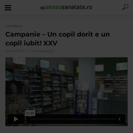
CAMPANII
Campanie – Un copil dorit e un
copil iubit! XXV
25/06/2010
2.234 vizualizari