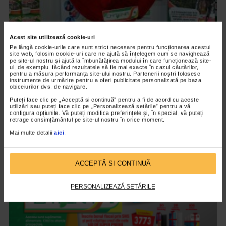
Acest site utilizează cookie-uri
Pe lângă cookie-urile care sunt strict necesare pentru funcționarea acestui
site web, folosim cookie-uri care ne ajută să înțelegem cum se navighează
pe site-ul nostru și ajută la îmbunătățirea modului în care funcționează site-
CAMPANII
ul, de exemplu, făcând rezultatele să fie mai exacte în cazul căutărilor,
pentru a măsura performanța site-ului nostru. Partenerii noștri folosesc
Campania „Catena te trimite la bai” si-a
instrumente de urmărire pentru a oferi publicitate personalizată pe baza
desemnat castigatorii
obiceiurilor dvs. de navigare.
Puteți face clic pe „Acceptă si continuă” pentru a fi de acord cu aceste
3.875 vizualizari
utilizări sau puteți face clic pe „Personalizează setările” pentru a vă
configura opțiunile. Vă puteți modifica preferințele și, în special, vă puteți
retrage consimțământul pe site-ul nostru în orice moment.
VIDEO
Mai multe detalii
aici
.
ACCEPTĂ SI CONTINUĂ
PERSONALIZEAZĂ SETĂRILE