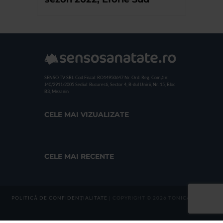
SENSO TV SRL
Cod Fiscal: RO14950647
Nr. Ord. Reg. Com./an:
J40/2911/2005
Sediul: Bucuresti, Sector 4, B-dul Unirii, Nr. 15, Bloc
B3, Mezanin
CELE MAI VIZUALIZATE
CELE MAI RECENTE
POLITICĂ DE CONFIDENȚIALITATE
| COPYRIGHT © 2026 TONICA GROUP