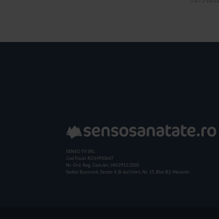
3.875 vizua
SENSO TV SRL
Cod Fiscal: RO14950647
Nr. Ord. Reg. Com./an: J40/2911/2005
Sediul: Bucuresti, Sector 4, B-dul Unirii, Nr. 15, Bloc B3, Mezanin