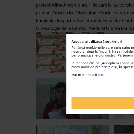
proiect Alina Anton, alaturi de care le-au vorbit
primar- Obstetrica Ginecologie Sorin Esanu, med
Familiala din partea Societatii de Educatie Contr
Ginecologie de la Centrul Medical Unirea Louis
Acest site utilizează cookie-uri
Pe lângă cookie-urile care sunt strict 
nostru și ajută la îmbunătățirea modului
performanța site-ului nostru. Partenerii
Puteți face clic pe „Acceptă si continuă”
puteți modifica preferințele și, în spec
Mai multe detalii
aici
.