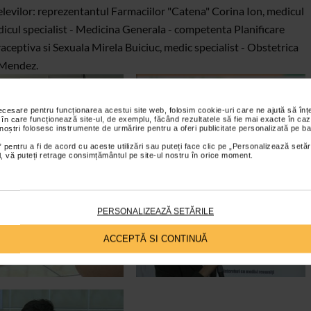
 elevilor: reprezentantul Farmaciilor "Catena" Corina Ion, medicul
icul specialist - Medicina Generala - competenta Planificare
aceptiva si Sexuala Mirela Buiciuc, medic specialist - Obstetrica
 Mendez.
necesare pentru funcționarea acestui site web, folosim cookie-uri care ne ajută să î
 în care funcționează site-ul, de exemplu, făcând rezultatele să fie mai exacte în caz
 noștri folosesc instrumente de urmărire pentru a oferi publicitate personalizată pe ba
 pentru a fi de acord cu aceste utilizări sau puteți face clic pe „Personalizează setăr
ial, vă puteți retrage consimțământul pe site-ul nostru în orice moment.
PERSONALIZEAZĂ SETĂRILE
ACCEPTĂ SI CONTINUĂ