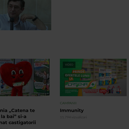
VIDEO
CAMPANII
ia „Catena te
Immunity
 la bai” si-a
11.794 vizualizari
at castigatorii