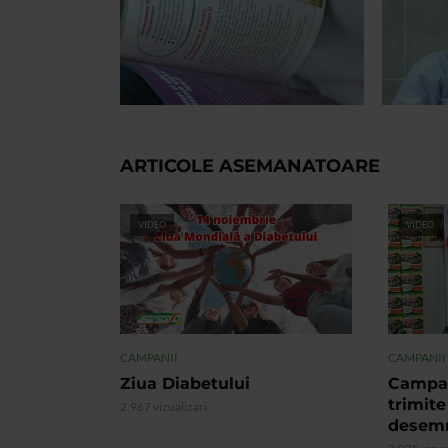
ARTICOLE ASEMANATOARE
VIDEO
VIDEO
CAMPANII
CAMPANII
Ziua Diabetului
Campan
trimite
2.967 vizualizari
desemn