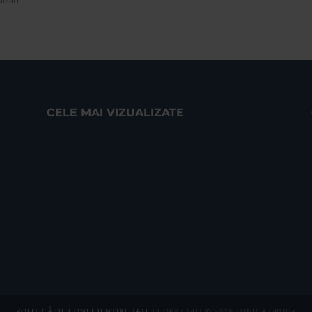
lizari
CELE MAI VIZUALIZATE
POLITICĂ DE CONFIDENȚIALITATE
| COPYRIGHT © 2026 TONICA GROUP