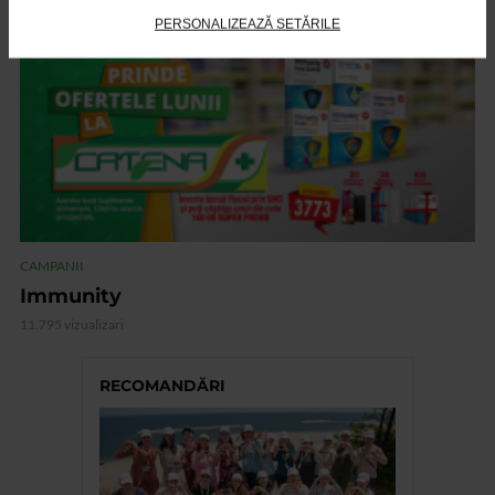
VIDEO
PERSONALIZEAZĂ SETĂRILE
CAMPANII
Immunity
11.795 vizualizari
RECOMANDĂRI