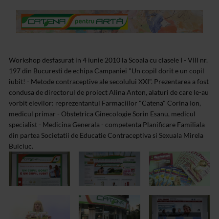
Workshop desfasurat in 4 iunie 2010 la Scoala cu clasele I - VIII nr.
197 din Bucuresti de echipa Campaniei "Un copil dorit e un copil
iubit! - Metode contraceptive ale secolului XXI". Prezentarea a fost
condusa de directorul de proiect Alina Anton, alaturi de care le-au
vorbit elevilor: reprezentantul Farmaciilor "Catena" Corina Ion,
medicul primar - Obstetrica Ginecologie Sorin Esanu, medicul
specialist - Medicina Generala - competenta Planificare Familiala
din partea Societatii de Educatie Contraceptiva si Sexuala Mirela
Buiciuc.