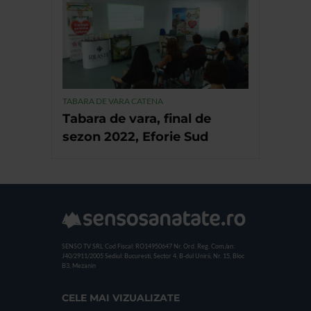
TABARA DE VARA CATENA
Tabara de vara, final de
sezon 2022, Eforie Sud
SENSO TV SRL
Cod Fiscal: RO14950647
Nr. Ord. Reg. Com./an:
J40/2911/2005
Sediul: Bucuresti, Sector 4, B-dul Unirii, Nr. 15, Bloc
B3, Mezanin
CELE MAI VIZUALIZATE