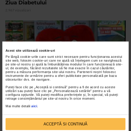
Ziua Diabetului
2.967 vizualizari
VIDEO
Acest site utilizează cookie-uri
Pe lângă cookie-urile care sunt strict necesare pentru funcționarea acestui
site web, folosim cookie-uri care ne ajută să înțelegem cum se navighează
pe site-ul nostru și ajută la îmbunătățirea modului în care funcționează site-
ul, de exemplu, făcând rezultatele să fie mai exacte în cazul căutărilor,
pentru a măsura performanța site-ului nostru. Partenerii noștri folosesc
instrumente de urmărire pentru a oferi publicitate personalizată pe baza
obiceiurilor dvs. de navigare.
Puteți face clic pe „Acceptă si continuă” pentru a fi de acord cu aceste
utilizări sau puteți face clic pe „Personalizează setările” pentru a vă
CAMPANII
configura opțiunile. Vă puteți modifica preferințele și, în special, vă puteți
retrage consimțământul pe site-ul nostru în orice moment.
Campania „Catena te trimite la bai” si-a
Mai multe detalii
aici
.
desemnat castigatorii
3.875 vizualizari
ACCEPTĂ SI CONTINUĂ