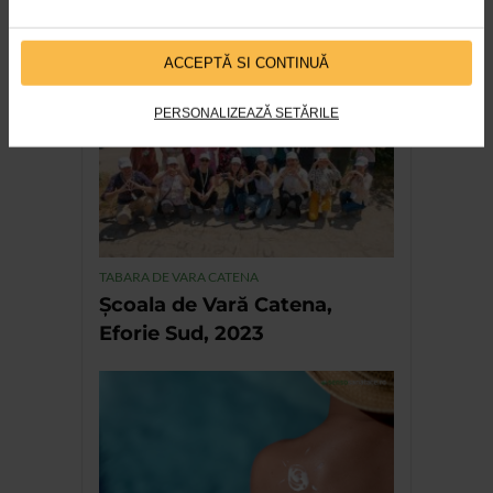
8.031 vizualizari
ACCEPTĂ SI CONTINUĂ
RECOMANDĂRI
PERSONALIZEAZĂ SETĂRILE
TABARA DE VARA CATENA
Școala de Vară Catena,
Eforie Sud, 2023