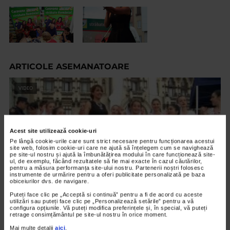
ARTICOLE ASEMANATOARE
VIDEO
Acest site utilizează cookie-uri
Pe lângă cookie-urile care sunt strict necesare pentru funcționarea acestui
site web, folosim cookie-uri care ne ajută să înțelegem cum se navighează
pe site-ul nostru și ajută la îmbunătățirea modului în care funcționează site-
ul, de exemplu, făcând rezultatele să fie mai exacte în cazul căutărilor,
pentru a măsura performanța site-ului nostru. Partenerii noștri folosesc
instrumente de urmărire pentru a oferi publicitate personalizată pe baza
obiceiurilor dvs. de navigare.
Puteți face clic pe „Acceptă si continuă” pentru a fi de acord cu aceste
utilizări sau puteți face clic pe „Personalizează setările” pentru a vă
CRAIOVA
configura opțiunile. Vă puteți modifica preferințele și, în special, vă puteți
retrage consimțământul pe site-ul nostru în orice moment.
Caravana Catena la Craiova – Spectacol
Mai multe detalii
aici
.