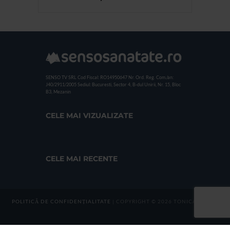
SENSO TV SRL
Cod Fiscal: RO14950647
Nr. Ord. Reg. Com./an:
J40/2911/2005
Sediul: Bucuresti, Sector 4, B-dul Unirii, Nr. 15, Bloc
B3, Mezanin
CELE MAI VIZUALIZATE
CELE MAI RECENTE
POLITICĂ DE CONFIDENȚIALITATE
| COPYRIGHT © 2026 TONICA GROUP