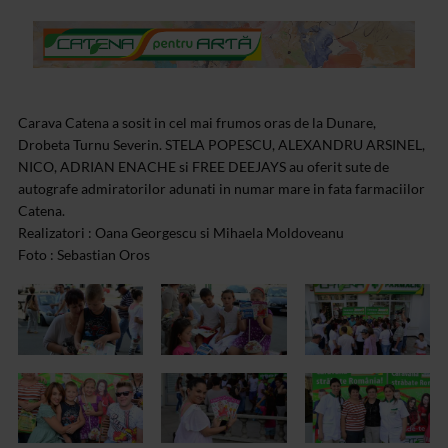
Carava Catena a sosit in cel mai frumos oras de la Dunare,
Drobeta Turnu Severin. STELA POPESCU, ALEXANDRU ARSINEL,
NICO, ADRIAN ENACHE si FREE DEEJAYS au oferit sute de
autografe admiratorilor adunati in numar mare in fata farmaciilor
Catena.
Realizatori : Oana Georgescu si Mihaela Moldoveanu
Foto : Sebastian Oros