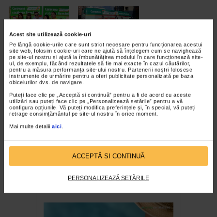
Acest site utilizează cookie-uri
Pe lângă cookie-urile care sunt strict necesare pentru funcționarea acestui
site web, folosim cookie-uri care ne ajută să înțelegem cum se navighează
pe site-ul nostru și ajută la îmbunătățirea modului în care funcționează site-
ul, de exemplu, făcând rezultatele să fie mai exacte în cazul căutărilor,
RECOMANDĂRI
pentru a măsura performanța site-ului nostru. Partenerii noștri folosesc
instrumente de urmărire pentru a oferi publicitate personalizată pe baza
obiceiurilor dvs. de navigare.
Puteți face clic pe „Acceptă si continuă” pentru a fi de acord cu aceste
utilizări sau puteți face clic pe „Personalizează setările” pentru a vă
configura opțiunile. Vă puteți modifica preferințele și, în special, vă puteți
retrage consimțământul pe site-ul nostru în orice moment.
Mai multe detalii
aici
.
ACCEPTĂ SI CONTINUĂ
TABARA DE VARA CATENA
Școala de Vară Catena,
PERSONALIZEAZĂ SETĂRILE
Eforie Sud, 2023