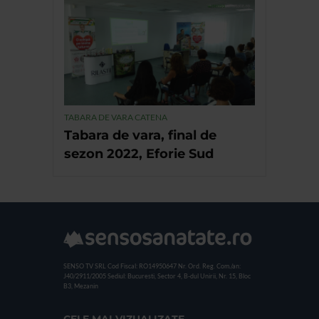
TABARA DE VARA CATENA
Tabara de vara, final de
sezon 2022, Eforie Sud
SENSO TV SRL
Cod Fiscal: RO14950647
Nr. Ord. Reg. Com./an:
J40/2911/2005
Sediul: Bucuresti, Sector 4, B-dul Unirii, Nr. 15, Bloc
B3, Mezanin
CELE MAI VIZUALIZATE