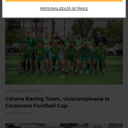
termina proiectul ‘Seven Lakes’
17.121 vizualizari
PERSONALIZEAZĂ SETĂRILE
VIDEO
CATENA RACING TEAM
Catena Racing Team, vicecampioana la
Corporate Football Cup
16.927 vizualizari