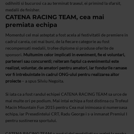
odihniti si bucurosi ca au terminat traseul, ei primind la sfarsit‚
medalii de finisher.
CATENA RACING TEAM, cea mai
premiata echipa
Momentul cel mai asteptat a fost acela al festivitatii de premiere in
cadrul careia, cei mai buni, de la fiecare categorie au fost
recompensati medalii, trofee diplome si produse oferite de
sponsori.
Multumim celor implicati in eveniment, fie ei voluntari,
parteneri sau concurenti; reiteram faptul ca evenimentul este
realizat, voluntar, de amatori pentru amatori, iar fondurile ramase
vor fi intrebuintate in cadrul ONG-ului pentru realizarea altor
proiecte
– a spus Silviu Negoita.
Si iata ca a fost randul echipei CATENA RACING TEAM sa urce de
mai multe ori pe podium. Mai intai echipa a fost distinsa cu Trofeul
Macin Mountain Fun 2015 pentru Cea mai inimoasa si numeroasa
echipa, iar Presedintelui CRT, Radu George i s-a inmanat Premiul I
pentru sustinerea sportului.
CATENA RACING TEAM a avut si doi medaliati cu argint la proba