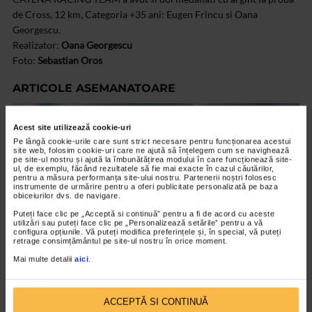
de Cross, 12 km, Categoria +35 ani: Eugen Frincu si Oana
Georgescu.
Realizator:
Oana Georgescu
Foto:
Sebastian Oros
ARTICOLE ASEMANATOARE
VIDEO
Acest site utilizează cookie-uri
Pe lângă cookie-urile care sunt strict necesare pentru funcționarea acestui
site web, folosim cookie-uri care ne ajută să înțelegem cum se navighează
pe site-ul nostru și ajută la îmbunătățirea modului în care funcționează site-
ul, de exemplu, făcând rezultatele să fie mai exacte în cazul căutărilor,
pentru a măsura performanța site-ului nostru. Partenerii noștri folosesc
instrumente de urmărire pentru a oferi publicitate personalizată pe baza
obiceiurilor dvs. de navigare.
Puteți face clic pe „Acceptă si continuă” pentru a fi de acord cu aceste
utilizări sau puteți face clic pe „Personalizează setările” pentru a vă
configura opțiunile. Vă puteți modifica preferințele și, în special, vă puteți
retrage consimțământul pe site-ul nostru în orice moment.
Mai multe detalii
aici
.
CATENA RACING TEAM
Paul Georgescu – primul sportiv care
ACCEPTĂ SI CONTINUĂ