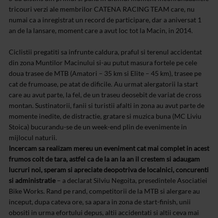
tricouri verzi ale membrilor CATENA RACING TEAM care, nu
numai ca a inregistrat un record de participare, dar a aniversat 1
an de la lansare, moment care a avut loc tot la Macin, in 2014.
Ciclistii pregatiti sa infrunte caldura, praful si terenul accidentat
din zona Muntilor Macinului si-au putut masura fortele pe cele
doua trasee de MTB (Amatori – 35 km si Elite – 45 km), trasee pe
cat de frumoase, pe atat de dificile. Au urmat alergatorii la start
care au avut parte, la fel, de un traseu deosebit de variat de cross
montan. Sustinatorii, fanii si turistii afalti in zona au avut parte de
momente inedite, de distractie, gratare si muzica buna (MC Liviu
Stoica) bucurandu-se de un week-end plin de evenimente in
mijlocul naturii.
Incercam sa realizam mereu un eveniment cat mai complet in acest
frumos colt de tara, astfel ca de la an la an il crestem si adaugam
lucruri noi, speram si apreciate deopotriva de localnici, concurenti
si administratie
– a declarat Silviu Negoita, presedintele Asociatiei
Bike Works. Rand pe rand, competitorii de la MTB si alergare au
inceput, dupa cateva ore, sa apara in zona de start-finish, unii
obositi in urma efortului depus, altii accidentati si altii ceva mai