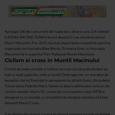
Aproape 500 de concurenti din toata tara, dintre care 214 membri
CATENA RACING TEAM (record absolut!) s-au aliniat la startul
Macin Mountain Fun 2015 cea mai importanta competitie sportiva
organizata de Asociatia Bike Works, Primaria Greci si Asociatia
Mecanturist in superbul Parc National Muntii Macinului.
Ciclism si cross in Muntii Macinului
Ciclisti de toate varstele si iubitori ai cros-ului de pretutindeni au
luat cu asalt padurile, vaile si muntii Dobrogei intr-un maraton de
exceptie, startul fiind dat in apropierea localitatii Greci, din judetul
Tulcea (zona Pietrele Mari). Odata cu deja traditionalul concurs de
ciclism montan Macin XC, a avut loc cursa pentru copii (MTB si
alergare) si, ca noutate, o competitie de alergare montana (12 km)
denumit Macin Cross.
S-au distins din primul si pana in ultimul moment inconfundabilele