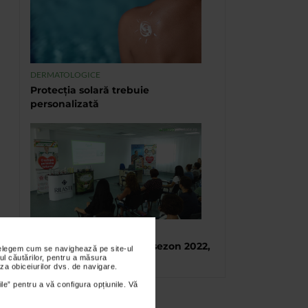
DERMATOLOGICE
Protecția solară trebuie
personalizată
TABARA DE VARA CATENA
Tabara de vara, final de sezon 2022,
nțelegem cum se navighează pe site-ul
ul căutărilor, pentru a măsura
Eforie Sud
za obiceiurilor dvs. de navigare.
ile” pentru a vă configura opțiunile. Vă