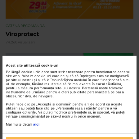
CATENA RECOMANDA
Viroprotect
74.268 vizualizari
VIDEO
Acest site utilizează cookie-uri
Pe lângă cookie-urile care sunt strict necesare pentru funcționarea acestui
site web, folosim cookie-uri care ne ajută să înțelegem cum se navighează
pe site-ul nostru și ajută la îmbunătățirea modului în care funcționează site-
ul, de exemplu, făcând rezultatele să fie mai exacte în cazul căutărilor,
pentru a măsura performanța site-ului nostru. Partenerii noștri folosesc
instrumente de urmărire pentru a oferi publicitate personalizată pe baza
obiceiurilor dvs. de navigare.
Puteți face clic pe „Acceptă si continuă” pentru a fi de acord cu aceste
utilizări sau puteți face clic pe „Personalizează setările” pentru a vă
configura opțiunile. Vă puteți modifica preferințele și, în special, vă puteți
retrage consimțământul pe site-ul nostru în orice moment.
Mai multe detalii
aici
.
CATENA RECOMANDA