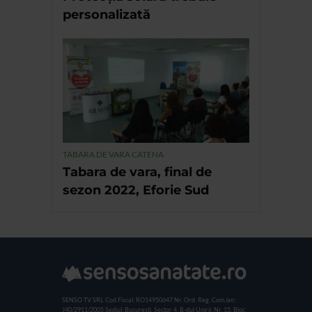
personalizată
TABARA DE VARA CATENA
Tabara de vara, final de
sezon 2022, Eforie Sud
SENSO TV SRL
Cod Fiscal: RO14950647
Nr. Ord. Reg. Com./an:
J40/2911/2005
Sediul: Bucuresti, Sector 4, B-dul Unirii, Nr. 15, Bloc