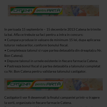
In perioada 15 septembrie – 15 decembrie 2013 Catena te trimite
la bai. Afla ce trebuie sa faci pentru a intra in concurs:
• Cumpara produse in valoare de minimum 15 lei, dupa aplicarea
tuturor reducerilor, conform bonului fiscal.
• Completeaza talonul si rupe partea detasabila din dreapta(cu Nr.
Bon Catena).
• Depune talonul in urnele existente in fiecare farmacia Catena.
• Pastreaza bonul fiscal si partea detasabila a talonului completat
cu Nr. Bon Catena pentru validarea talonului castigator.
Castigatorii vor fi desemnati la finalul campaniei printr-o tragere
la sorti, organizata in fiecare farmacie Catena.