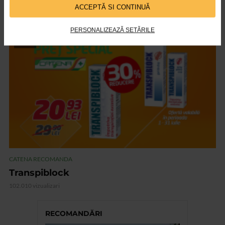
Vedixin Max
ACCEPTĂ SI CONTINUĂ
101.796 vizualizari
PERSONALIZEAZĂ SETĂRILE
VIDEO
CATENA RECOMANDA
Transpiblock
102.010 vizualizari
RECOMANDĂRI