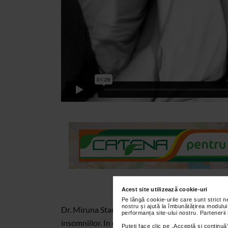
Acest site utilizează cookie-uri
Pe lângă cookie-urile care sunt strict 
nostru și ajută la îmbunătățirea modului
Dr. Miruna Stanescu-medic primar psihiatru-Cli
performanța site-ului nostru. Partenerii
insomniilor. In clasificarile medicale, internatio
Puteți face clic pe „Acceptă si continuă”