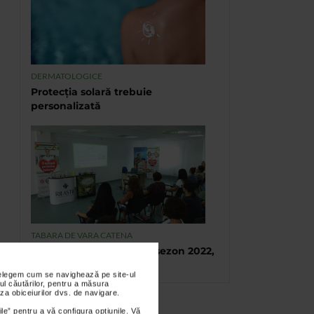
DERMATOLOGICE
Protecția solară trebuie
personalizată
TABARA DE VARA CATENA
Tabara de vara, final de sezon 2022,
Eforie Sud
nțelegem cum se navighează pe site-ul
ul căutărilor, pentru a măsura
za obiceiurilor dvs. de navigare.
ile” pentru a vă configura opțiunile. Vă