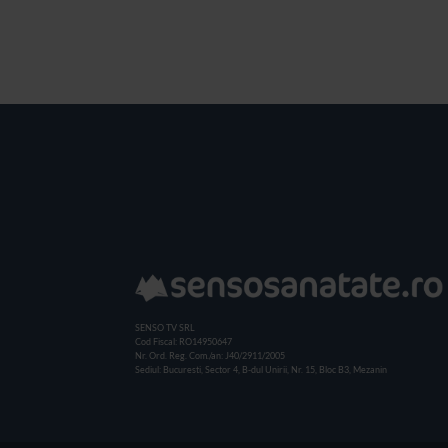
SENSO TV SRL
Cod Fiscal: RO14950647
Nr. Ord. Reg. Com./an: J40/2911/2005
Sediul: Bucuresti, Sector 4, B-dul Unirii, Nr. 15, Bloc B3, Mezanin