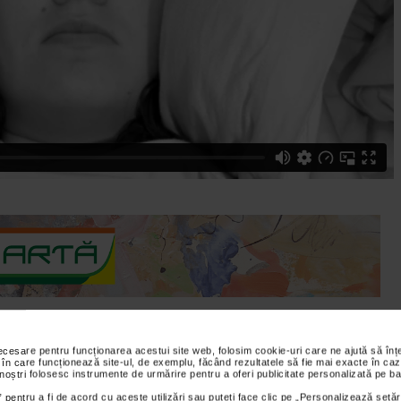
necesare pentru funcționarea acestui site web, folosim cookie-uri care ne ajută să î
 în care funcționează site-ul, de exemplu, făcând rezultatele să fie mai exacte în caz
nica Sanador vorbeste despre consecintele pe termen lung, ale
 noștri folosesc instrumente de urmărire pentru a oferi publicitate personalizată pe ba
nale ale tulburarilor de somn sunt specificate peste 80 de cauze ale
 pentru a fi de acord cu aceste utilizări sau puteți face clic pe „Personalizează setăr