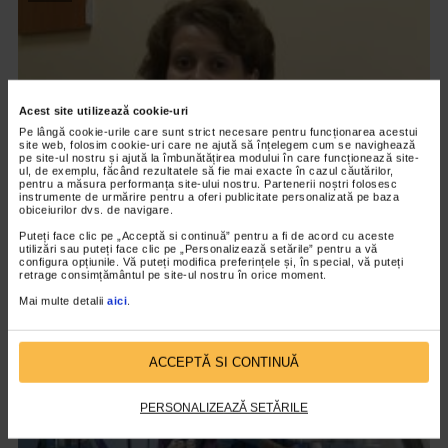
Acest site utilizează cookie-uri
Pe lângă cookie-urile care sunt strict necesare pentru funcționarea acestui
site web, folosim cookie-uri care ne ajută să înțelegem cum se navighează
pe site-ul nostru și ajută la îmbunătățirea modului în care funcționează site-
ul, de exemplu, făcând rezultatele să fie mai exacte în cazul căutărilor,
pentru a măsura performanța site-ului nostru. Partenerii noștri folosesc
instrumente de urmărire pentru a oferi publicitate personalizată pe baza
obiceiurilor dvs. de navigare.
TEHNICI DE INVESTIGARE
Puteți face clic pe „Acceptă si continuă” pentru a fi de acord cu aceste
Indicatiile testului de osteoporoza
utilizări sau puteți face clic pe „Personalizează setările” pentru a vă
configura opțiunile. Vă puteți modifica preferințele și, în special, vă puteți
retrage consimțământul pe site-ul nostru în orice moment.
11.807 vizualizari
Mai multe detalii
aici
.
VIDEO
ACCEPTĂ SI CONTINUĂ
PERSONALIZEAZĂ SETĂRILE