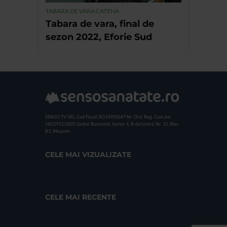
TABARA DE VARA CATENA
Tabara de vara, final de
sezon 2022, Eforie Sud
SENSO TV SRL
Cod Fiscal: RO14950647
Nr. Ord. Reg. Com./an:
J40/2911/2005
Sediul: Bucuresti, Sector 4, B-dul Unirii, Nr. 15, Bloc
B3, Mezanin
CELE MAI VIZUALIZATE
CELE MAI RECENTE