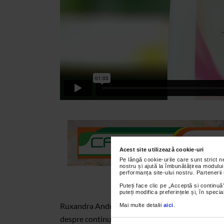
Acest site utilizează cookie-uri
Pe lângă cookie-urile care sunt strict 
nostru și ajută la îmbunătățirea modului
performanța site-ului nostru. Partenerii
Puteți face clic pe „Acceptă si continuă”
puteți modifica preferințele și, în spec
Ruxandra Andronache, farmacist-sef la Farmacia
Mai multe detalii
aici
.
despre continutul si efectele cremei de dus Gener