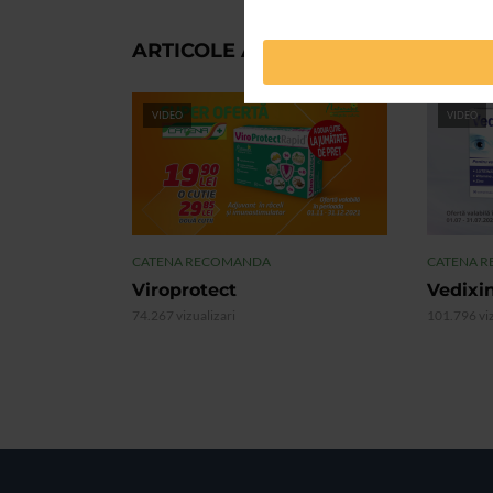
ARTICOLE ASEMANATOARE
VIDEO
VIDEO
CATENA RECOMANDA
CATENA 
Viroprotect
Vedixi
74.267 vizualizari
101.796 viz