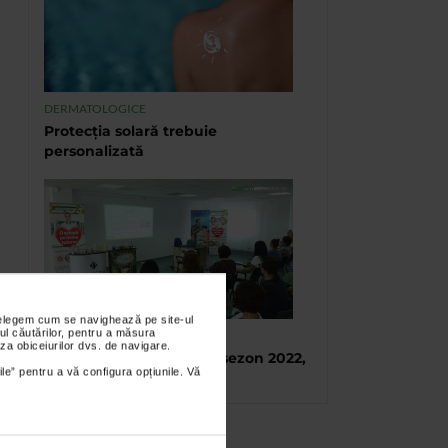
DERMATOLOGICE
Protecția solară trebuie
personalizată
nțelegem cum se navighează pe site-ul
ul căutărilor, pentru a măsura
TABARA DE VARA CATENA
za obiceiurilor dvs. de navigare.
Tabara de vara, final de sezon 2022,
ile” pentru a vă configura opțiunile. Vă
Eforie Sud