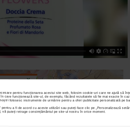
necesare pentru funcționarea acestui site web, folosim cookie-uri care ne ajută să î
 în care funcționează site-ul, de exemplu, făcând rezultatele să fie mai exacte în caz
 noștri folosesc instrumente de urmărire pentru a oferi publicitate personalizată pe ba
 pentru a fi de acord cu aceste utilizări sau puteți face clic pe „Personalizează setăr
ial, vă puteți retrage consimțământul pe site-ul nostru în orice moment.
 Catena din bulevardul Magheru nr. 41 Bucuresti, vorbeste
a care se poate achizitiona din toate farmaciile Catena din tara.