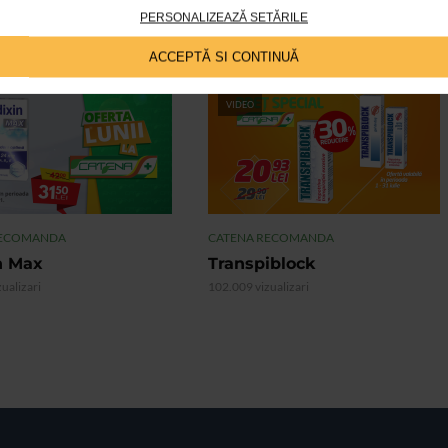
PERSONALIZEAZĂ SETĂRILE
ACCEPTĂ SI CONTINUĂ
VIDEO
RECOMANDA
CATENA RECOMANDA
n Max
Transpiblock
ualizari
102.009 vizualizari