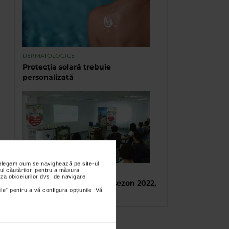
DERMATOLOGICE
Protecția solară trebuie
personalizată
nțelegem cum se navighează pe site-ul
ul căutărilor, pentru a măsura
TABARA DE VARA CATENA
za obiceiurilor dvs. de navigare.
Tabara de vara, final de sezon 2022,
ile” pentru a vă configura opțiunile. Vă
Eforie Sud