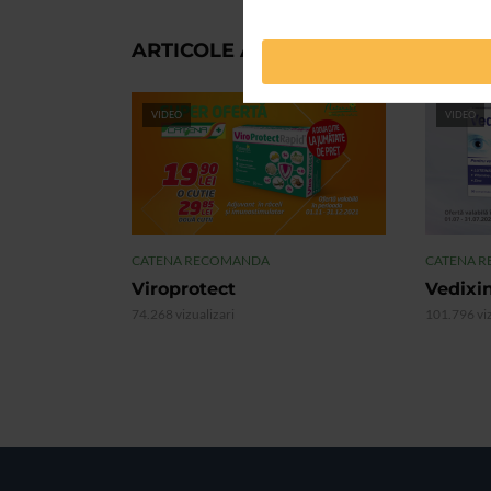
ARTICOLE ASEMANATOARE
VIDEO
VIDEO
CATENA RECOMANDA
CATENA 
Viroprotect
Vedixi
74.268 vizualizari
101.796 viz