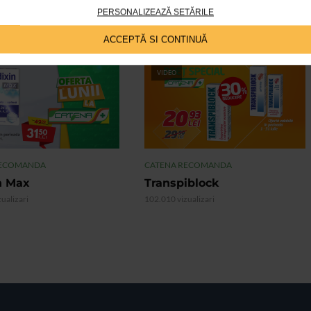
PERSONALIZEAZĂ SETĂRILE
ACCEPTĂ SI CONTINUĂ
VIDEO
RECOMANDA
CATENA RECOMANDA
n Max
Transpiblock
ualizari
102.010 vizualizari