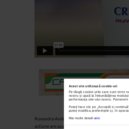
Acest site utilizează cookie-uri
Pe lângă cookie-urile care sunt strict 
nostru și ajută la îmbunătățirea modului
performanța site-ului nostru. Partenerii
Puteți face clic pe „Acceptă si continuă”
puteți modifica preferințele și, în spec
Ruxandra Andronache, farmacist-sef la Farmacia
Mai multe detalii
aici
.
actiune are asupra pielii crema de maini cu vitam