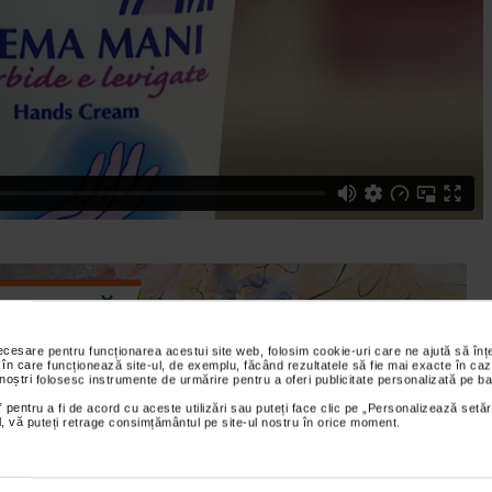
necesare pentru funcționarea acestui site web, folosim cookie-uri care ne ajută să î
 în care funcționează site-ul, de exemplu, făcând rezultatele să fie mai exacte în caz
 noștri folosesc instrumente de urmărire pentru a oferi publicitate personalizată pe ba
 pentru a fi de acord cu aceste utilizări sau puteți face clic pe „Personalizează setăr
ial, vă puteți retrage consimțământul pe site-ul nostru în orice moment.
 Catena din bulevardul Magheru nr. 41 Bucuresti, explica ce
ina E Genera si indica modul in care se foloseste produsul.