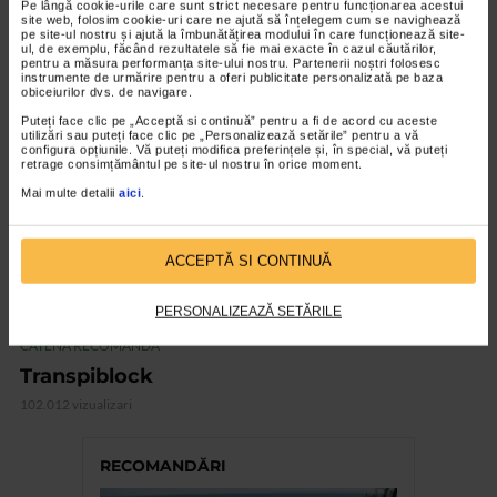
Pe lângă cookie-urile care sunt strict necesare pentru funcționarea acestui
site web, folosim cookie-uri care ne ajută să înțelegem cum se navighează
101.798 vizualizari
pe site-ul nostru și ajută la îmbunătățirea modului în care funcționează site-
ul, de exemplu, făcând rezultatele să fie mai exacte în cazul căutărilor,
pentru a măsura performanța site-ului nostru. Partenerii noștri folosesc
instrumente de urmărire pentru a oferi publicitate personalizată pe baza
VIDEO
obiceiurilor dvs. de navigare.
Puteți face clic pe „Acceptă si continuă” pentru a fi de acord cu aceste
utilizări sau puteți face clic pe „Personalizează setările” pentru a vă
configura opțiunile. Vă puteți modifica preferințele și, în special, vă puteți
retrage consimțământul pe site-ul nostru în orice moment.
Mai multe detalii
aici
.
ACCEPTĂ SI CONTINUĂ
PERSONALIZEAZĂ SETĂRILE
CATENA RECOMANDA
Transpiblock
102.012 vizualizari
RECOMANDĂRI