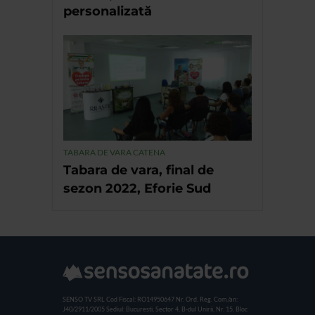
personalizată
TABARA DE VARA CATENA
Tabara de vara, final de
sezon 2022, Eforie Sud
SENSO TV SRL
Cod Fiscal: RO14950647
Nr. Ord. Reg. Com./an:
J40/2911/2005
Sediul: Bucuresti, Sector 4, B-dul Unirii, Nr. 15, Bloc