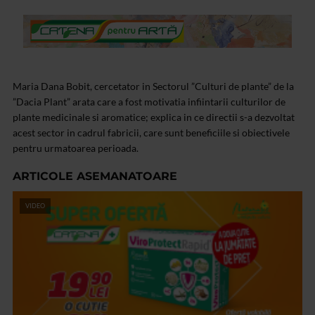
Maria Dana Bobit, cercetator in Sectorul ”Culturi de plante” de la
”Dacia Plant” arata care a fost motivatia infiintarii culturilor de
plante medicinale si aromatice; explica in ce directii s-a dezvoltat
acest sector in cadrul fabricii, care sunt beneficiile si obiectivele
pentru urmatoarea perioada.
ARTICOLE ASEMANATOARE
VIDEO