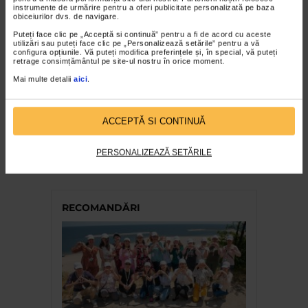
instrumente de urmărire pentru a oferi publicitate personalizată pe baza
obiceiurilor dvs. de navigare.
Puteți face clic pe „Acceptă si continuă” pentru a fi de acord cu aceste
utilizări sau puteți face clic pe „Personalizează setările” pentru a vă
configura opțiunile. Vă puteți modifica preferințele și, în special, vă puteți
retrage consimțământul pe site-ul nostru în orice moment.
Mai multe detalii
aici
.
ACCEPTĂ SI CONTINUĂ
CATENA RECOMANDA
Transpiblock
PERSONALIZEAZĂ SETĂRILE
102.014 vizualizari
RECOMANDĂRI