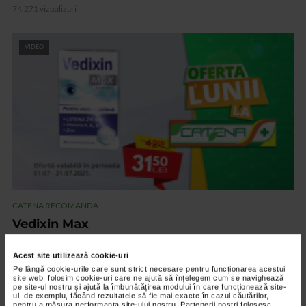
74.271 vizualizari
VIDEO
CATENA RECOMANDA
Vedixin Max
101.799 vizualizari
Acest site utilizează cookie-uri
Pe lângă cookie-urile care sunt strict necesare pentru funcționarea acestui
site web, folosim cookie-uri care ne ajută să înțelegem cum se navighează
VIDEO
pe site-ul nostru și ajută la îmbunătățirea modului în care funcționează site-
ul, de exemplu, făcând rezultatele să fie mai exacte în cazul căutărilor,
pentru a măsura performanța site-ului nostru. Partenerii noștri folosesc