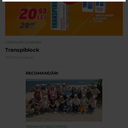
CATENA RECOMANDA
Transpiblock
102.012 vizualizari
RECOMANDĂRI
TABARA DE VARA CATENA