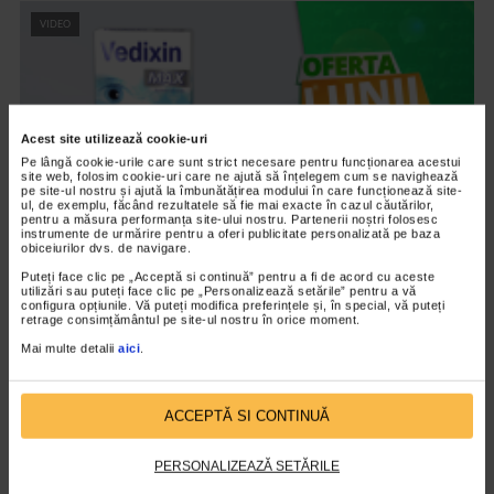
VIDEO
Acest site utilizează cookie-uri
Pe lângă cookie-urile care sunt strict necesare pentru funcționarea acestui
site web, folosim cookie-uri care ne ajută să înțelegem cum se navighează
pe site-ul nostru și ajută la îmbunătățirea modului în care funcționează site-
ul, de exemplu, făcând rezultatele să fie mai exacte în cazul căutărilor,
pentru a măsura performanța site-ului nostru. Partenerii noștri folosesc
instrumente de urmărire pentru a oferi publicitate personalizată pe baza
obiceiurilor dvs. de navigare.
Puteți face clic pe „Acceptă si continuă” pentru a fi de acord cu aceste
CATENA RECOMANDA
utilizări sau puteți face clic pe „Personalizează setările” pentru a vă
configura opțiunile. Vă puteți modifica preferințele și, în special, vă puteți
Vedixin Max
retrage consimțământul pe site-ul nostru în orice moment.
101.798 vizualizari
Mai multe detalii
aici
.
VIDEO
ACCEPTĂ SI CONTINUĂ
PERSONALIZEAZĂ SETĂRILE