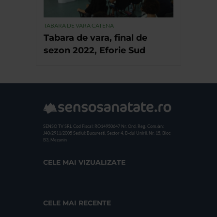
TABARA DE VARA CATENA
Tabara de vara, final de
sezon 2022, Eforie Sud
SENSO TV SRL
Cod Fiscal: RO14950647
Nr. Ord. Reg. Com./an:
J40/2911/2005
Sediul: Bucuresti, Sector 4, B-dul Unirii, Nr. 15, Bloc
B3, Mezanin
CELE MAI VIZUALIZATE
CELE MAI RECENTE