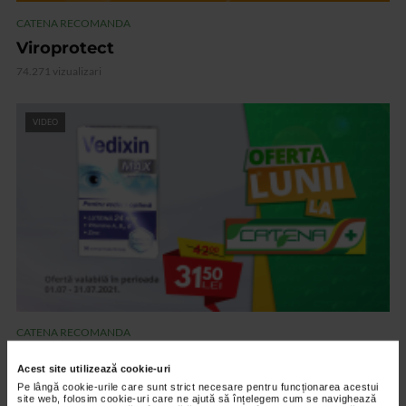
CATENA RECOMANDA
Viroprotect
74.271 vizualizari
VIDEO
CATENA RECOMANDA
Vedixin Max
Acest site utilizează cookie-uri
101.799 vizualizari
Pe lângă cookie-urile care sunt strict necesare pentru funcționarea acestui
site web, folosim cookie-uri care ne ajută să înțelegem cum se navighează