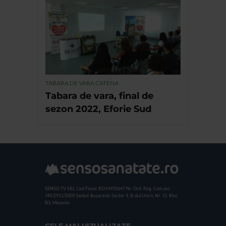
TABARA DE VARA CATENA
Tabara de vara, final de
sezon 2022, Eforie Sud
SENSO TV SRL
Cod Fiscal: RO14950647
Nr. Ord. Reg. Com./an:
J40/2911/2005
Sediul: Bucuresti, Sector 4, B-dul Unirii, Nr. 15, Bloc
B3, Mezanin
CELE MAI VIZUALIZATE