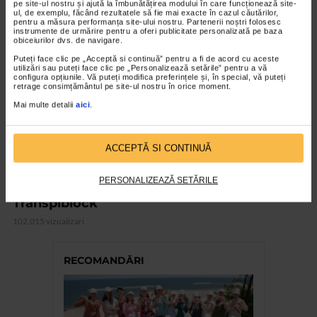
pe site-ul nostru și ajută la îmbunătățirea modului în care funcționează site-
ul, de exemplu, făcând rezultatele să fie mai exacte în cazul căutărilor,
VIDEO
pentru a măsura performanța site-ului nostru. Partenerii noștri folosesc
instrumente de urmărire pentru a oferi publicitate personalizată pe baza
obiceiurilor dvs. de navigare.
Puteți face clic pe „Acceptă si continuă” pentru a fi de acord cu aceste
utilizări sau puteți face clic pe „Personalizează setările” pentru a vă
configura opțiunile. Vă puteți modifica preferințele și, în special, vă puteți
retrage consimțământul pe site-ul nostru în orice moment.
Mai multe detalii
aici
.
ACCEPTĂ SI CONTINUĂ
PERSONALIZEAZĂ SETĂRILE
CATENA RECOMANDA
Transpiblock
102.015 vizualizari
RECOMANDĂRI