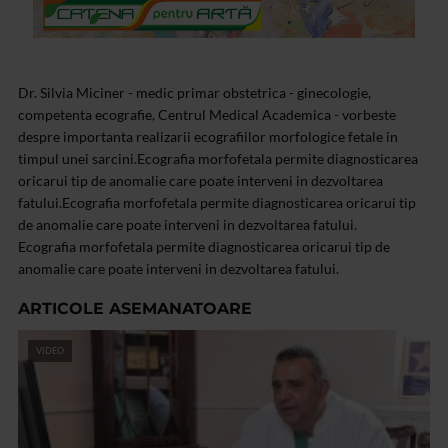
Dr. Silvia Miciner - medic primar obstetrica - ginecologie,
competenta ecografie, Centrul Medical Academica - vorbeste
despre importanta realizarii ecografiilor morfologice fetale in
timpul unei sarcini.Ecografia morfofetala permite diagnosticarea
oricarui tip de anomalie care poate interveni in dezvoltarea
fatului.Ecografia morfofetala permite diagnosticarea oricarui tip
de anomalie care poate interveni in dezvoltarea fatului.
Ecografia morfofetala permite diagnosticarea oricarui tip de
anomalie care poate interveni in dezvoltarea fatului.
ARTICOLE ASEMANATOARE
VIDEO