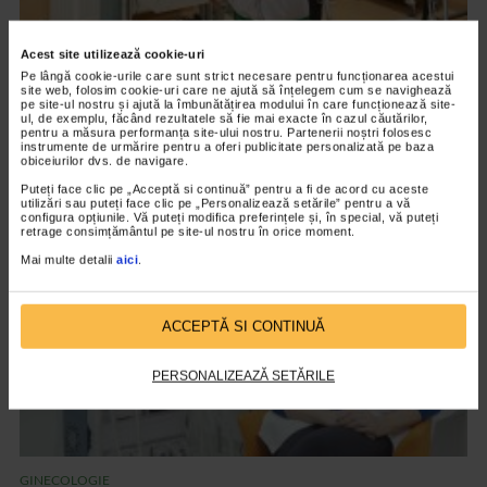
Acest site utilizează cookie-uri
GINECOLOGIE
Pe lângă cookie-urile care sunt strict necesare pentru funcționarea acestui
Prof.Univ.Dr. Marius Lucian Craina: ”Cea mai
site web, folosim cookie-uri care ne ajută să înțelegem cum se navighează
pe site-ul nostru și ajută la îmbunătățirea modului în care funcționează site-
nobilă meserie mi-a dat șansa să lucrez cu
ul, de exemplu, făcând rezultatele să fie mai exacte în cazul căutărilor,
pentru a măsura performanța site-ului nostru. Partenerii noștri folosesc
și pentru oameni”
instrumente de urmărire pentru a oferi publicitate personalizată pe baza
obiceiurilor dvs. de navigare.
7.507 vizualizari
Puteți face clic pe „Acceptă si continuă” pentru a fi de acord cu aceste
utilizări sau puteți face clic pe „Personalizează setările” pentru a vă
configura opțiunile. Vă puteți modifica preferințele și, în special, vă puteți
VIDEO
retrage consimțământul pe site-ul nostru în orice moment.
Mai multe detalii
aici
.
ACCEPTĂ SI CONTINUĂ
PERSONALIZEAZĂ SETĂRILE
GINECOLOGIE