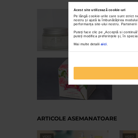
Acest site utilizează cookie-uri
Pe lângă cookie-urile care sunt strict 
nostru și ajută la îmbunătățirea modului
performanța site-ului nostru. Partenerii
Puteți face clic pe „Acceptă si continuă”
puteți modifica preferințele și, în spec
Mai multe detalii
aici
.
ARTICOLE ASEMANATOARE
VIDEO
VIDEO