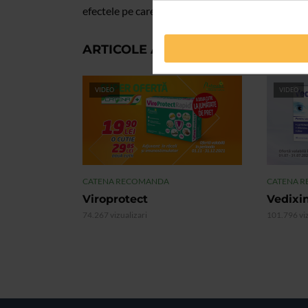
efectele pe care le are asupra pielii.
ARTICOLE ASEMANATOARE
VIDEO
VIDEO
CATENA RECOMANDA
CATENA 
Viroprotect
Vedixi
74.267 vizualizari
101.796 viz