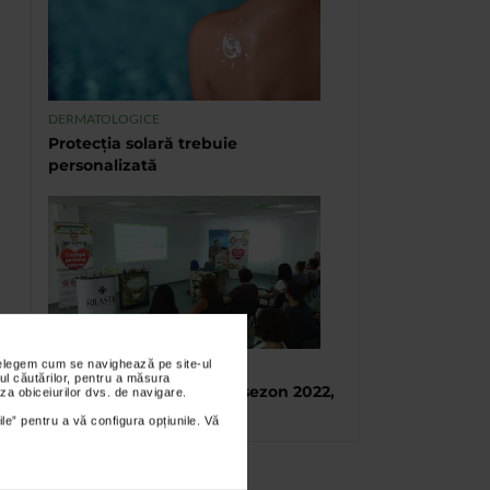
DERMATOLOGICE
Protecția solară trebuie
personalizată
nțelegem cum se navighează pe site-ul
TABARA DE VARA CATENA
ul căutărilor, pentru a măsura
Tabara de vara, final de sezon 2022,
za obiceiurilor dvs. de navigare.
Eforie Sud
ile” pentru a vă configura opțiunile. Vă