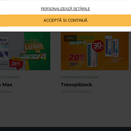
PERSONALIZEAZĂ SETĂRILE
ACCEPTĂ SI CONTINUĂ
VIDEO
RECOMANDA
CATENA RECOMANDA
n Max
Transpiblock
ualizari
102.009 vizualizari