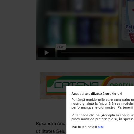
Acest site utilizează cookie-uri
Pe lângă cookie-urile care sunt strict 
nostru și ajută la îmbunătățirea modului
performanța site-ului nostru. Partenerii
Puteți face clic pe „Acceptă si continuă”
puteți modifica preferințele și, în spec
Ruxandra Andronache, farmacist-sef al Farmaciei
Mai multe detalii
aici
.
utilitatea Gelului de maini antibacterian cu aloe