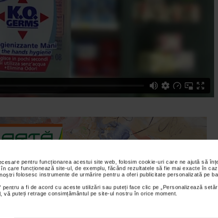
necesare pentru funcționarea acestui site web, folosim cookie-uri care ne ajută să î
 în care funcționează site-ul, de exemplu, făcând rezultatele să fie mai exacte în caz
 noștri folosesc instrumente de urmărire pentru a oferi publicitate personalizată pe ba
 pentru a fi de acord cu aceste utilizări sau puteți face clic pe „Personalizează setăr
ial, vă puteți retrage consimțământul pe site-ul nostru în orice moment.
 „Catena” din bulevardul Magheru nr. 41 Bucuresti, explica
 vera Genera si vorbeste despre modul de folosire al acestuia si