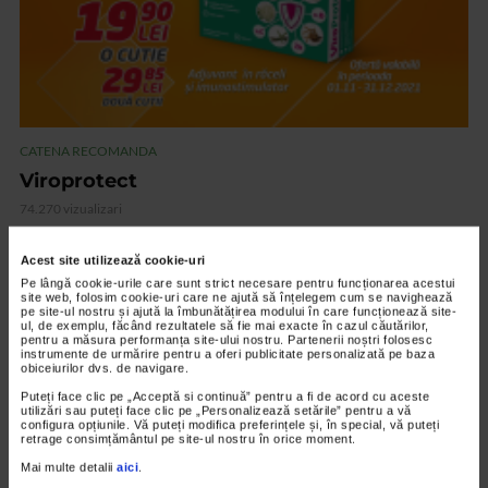
CATENA RECOMANDA
Viroprotect
74.270 vizualizari
Acest site utilizează cookie-uri
VIDEO
Pe lângă cookie-urile care sunt strict necesare pentru funcționarea acestui
site web, folosim cookie-uri care ne ajută să înțelegem cum se navighează
pe site-ul nostru și ajută la îmbunătățirea modului în care funcționează site-
ul, de exemplu, făcând rezultatele să fie mai exacte în cazul căutărilor,
pentru a măsura performanța site-ului nostru. Partenerii noștri folosesc
instrumente de urmărire pentru a oferi publicitate personalizată pe baza
obiceiurilor dvs. de navigare.
Puteți face clic pe „Acceptă si continuă” pentru a fi de acord cu aceste
utilizări sau puteți face clic pe „Personalizează setările” pentru a vă
configura opțiunile. Vă puteți modifica preferințele și, în special, vă puteți
retrage consimțământul pe site-ul nostru în orice moment.
Mai multe detalii
aici
.