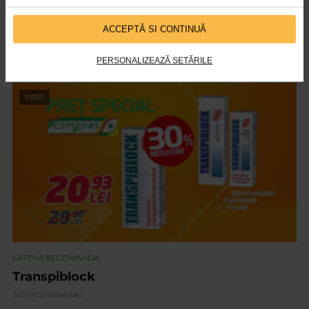
CATENA RECOMANDA
ACCEPTĂ SI CONTINUĂ
Vedixin Max
101.798 vizualizari
PERSONALIZEAZĂ SETĂRILE
VIDEO
CATENA RECOMANDA
Transpiblock
102.012 vizualizari