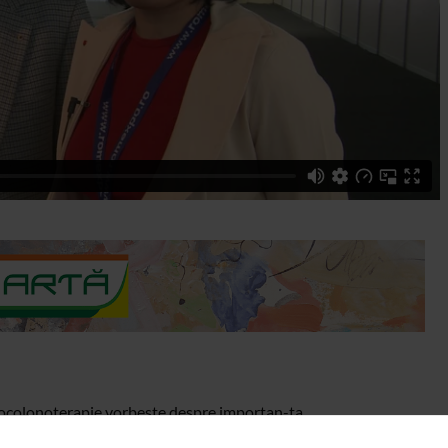
drocolonoterapie vorbeste despre importan-ta
e, de sanatate.