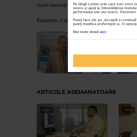
Acest material va este oferit de Catena.
Pe lângă cookie-urile care sunt strict 
nostru și ajută la îmbunătățirea modului
performanța site-ului nostru. Partenerii
Realizator: Claudia Anton
Puteți face clic pe „Acceptă si continuă”
puteți modifica preferințele și, în spec
Mai multe detalii
aici
.
ARTICOLE ASEMANATOARE
VIDEO
VIDEO