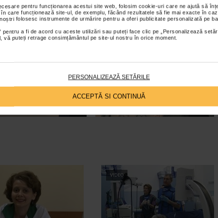
necesare pentru funcționarea acestui site web, folosim cookie-uri care ne ajută să î
 în care funcționează site-ul, de exemplu, făcând rezultatele să fie mai exacte în caz
 noștri folosesc instrumente de urmărire pentru a oferi publicitate personalizată pe ba
 pentru a fi de acord cu aceste utilizări sau puteți face clic pe „Personalizează setăr
ial, vă puteți retrage consimțământul pe site-ul nostru în orice moment.
PERSONALIZEAZĂ SETĂRILE
ACCEPTĂ SI CONTINUĂ
VIDEO