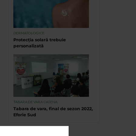
DERMATOLOGICE
Protecția solară trebuie
personalizată
TABARA DE VARA CATENA
Tabara de vara, final de sezon 2022,
Eforie Sud