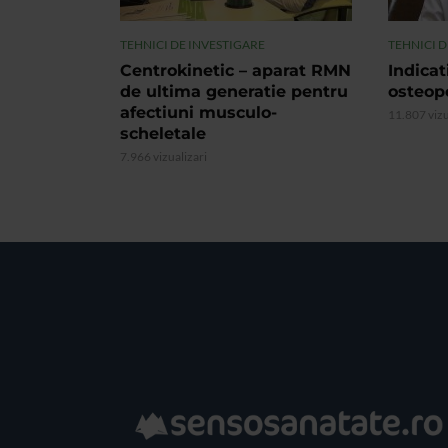
TEHNICI DE INVESTIGARE
TEHNICI D
Centrokinetic – aparat RMN
Indicat
de ultima generatie pentru
osteop
afectiuni musculo-
11.807 vizu
scheletale
7.966 vizualizari