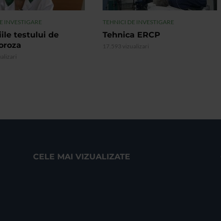
E INVESTIGARE
TEHNICI DE INVESTIGARE
iile testului de
Tehnica ERCP
oroza
17.593 vizualizari
alizari
CELE MAI VIZUALIZATE