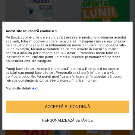
Acest site utilizează cookie-uri
Pe lângă cookie-urile care sunt strict necesare pentru funcționarea acestui
site web, folosim cookie-uri care ne ajută să înțelegem cum se navighează
pe site-ul nostru și ajută la îmbunătățirea modului în care funcționează site-
ul, de exemplu, făcând rezultatele să fie mai exacte în cazul căutărilor,
pentru a măsura performanța site-ului nostru. Partenerii noștri folosesc
instrumente de urmărire pentru a oferi publicitate personalizată pe baza
obiceiurilor dvs. de navigare.
CATENA RECOMANDA
Puteți face clic pe „Acceptă si continuă” pentru a fi de acord cu aceste
Vedixin Max
utilizări sau puteți face clic pe „Personalizează setările” pentru a vă
configura opțiunile. Vă puteți modifica preferințele și, în special, vă puteți
101.798 vizualizari
retrage consimțământul pe site-ul nostru în orice moment.
Mai multe detalii
aici
.
VIDEO
ACCEPTĂ SI CONTINUĂ
PERSONALIZEAZĂ SETĂRILE