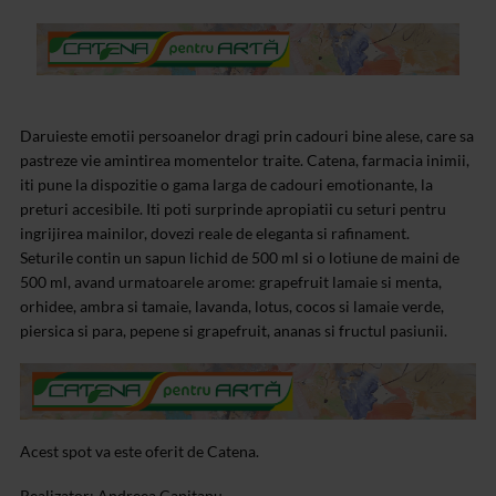
Daruieste emotii persoanelor dragi prin cadouri bine alese, care sa
pastreze vie amintirea momentelor traite. Catena, farmacia inimii,
iti pune la dispozitie o gama larga de cadouri emotionante, la
preturi accesibile. Iti poti surprinde apropiatii cu seturi pentru
ingrijirea mainilor, dovezi reale de eleganta si rafinament.
Seturile contin un sapun lichid de 500 ml si o lotiune de maini de
500 ml, avand urmatoarele arome: grapefruit lamaie si menta,
orhidee, ambra si tamaie, lavanda, lotus, cocos si lamaie verde,
piersica si para, pepene si grapefruit, ananas si fructul pasiunii.
Acest spot va este oferit de Catena.
Realizator: Andreea Capitanu