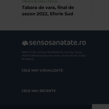
TABARA DE VARA CATENA
Tabara de vara, final de
sezon 2022, Eforie Sud
SENSO TV SRL
Cod Fiscal: RO14950647
Nr. Ord. Reg. Com./an:
J40/2911/2005
Sediul: Bucuresti, Sector 4, B-dul Unirii, Nr. 15, Bloc
B3, Mezanin
CELE MAI VIZUALIZATE
CELE MAI RECENTE