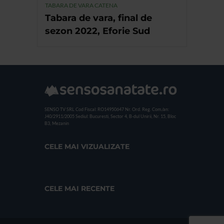
TABARA DE VARA CATENA
Tabara de vara, final de
sezon 2022, Eforie Sud
SENSO TV SRL
Cod Fiscal: RO14950647
Nr. Ord. Reg. Com./an:
J40/2911/2005
Sediul: Bucuresti, Sector 4, B-dul Unirii, Nr. 15, Bloc
B3, Mezanin
CELE MAI VIZUALIZATE
CELE MAI RECENTE