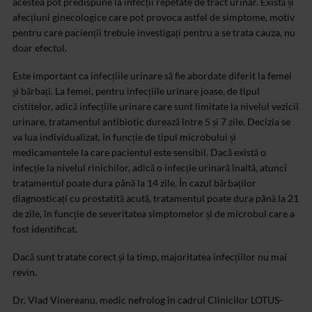
acestea pot predispune la infecții repetate de tract urinar. Există și
afecțiuni ginecologice care pot provoca astfel de simptome, motiv
pentru care pacienții trebuie investigați pentru a se trata cauza, nu
doar efectul.
Este important ca infecțiile urinare să fie abordate diferit la femei
și bărbați. La femei, pentru infecțiile urinare joase, de tipul
cistitelor, adică infecțiile urinare care sunt limitate la nivelul vezicii
urinare, tratamentul antibiotic durează între 5 și 7 zile. Decizia se
va lua individualizat, în funcție de tipul microbului și
medicamentele la care pacientul este sensibil. Dacă există o
infecție la nivelul rinichilor, adică o infecție urinară înaltă, atunci
tratamentul poate dura până la 14 zile. În cazul bărbaților
diagnosticați cu prostatită acută, tratamentul poate dura până la 21
de zile, în funcție de severitatea simptomelor și de microbul care a
fost identificat.
Dacă sunt tratate corect și la timp, majoritatea infecțiilor nu mai
revin.
Dr. Vlad Vinereanu, medic nefrolog în cadrul Clinicilor LOTUS-