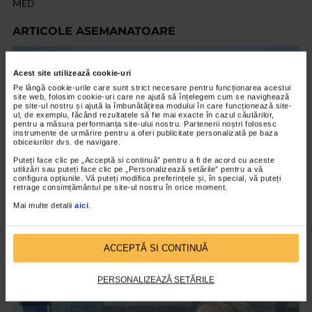
MED
ARTICOLE ASEMANATOARE
VIDEO
Acest site utilizează cookie-uri
Pe lângă cookie-urile care sunt strict necesare pentru funcționarea acestui
site web, folosim cookie-uri care ne ajută să înțelegem cum se navighează
pe site-ul nostru și ajută la îmbunătățirea modului în care funcționează site-
ul, de exemplu, făcând rezultatele să fie mai exacte în cazul căutărilor,
pentru a măsura performanța site-ului nostru. Partenerii noștri folosesc
instrumente de urmărire pentru a oferi publicitate personalizată pe baza
obiceiurilor dvs. de navigare.
Puteți face clic pe „Acceptă si continuă” pentru a fi de acord cu aceste
utilizări sau puteți face clic pe „Personalizează setările” pentru a vă
configura opțiunile. Vă puteți modifica preferințele și, în special, vă puteți
retrage consimțământul pe site-ul nostru în orice moment.
Mai multe detalii
aici
.
BOLI INFECTIOASE
Tine gripa departe!
ACCEPTĂ SI CONTINUĂ
2.359 vizualizari
PERSONALIZEAZĂ SETĂRILE
VIDEO