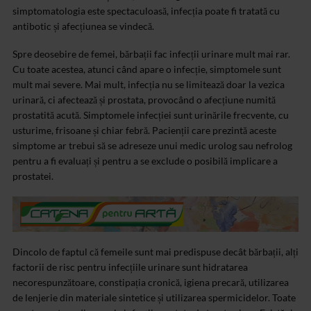
simptomatologia este spectaculoasă, infecția poate fi tratată cu
antibotic și afecțiunea se vindecă.
Spre deosebire de femei, bărbații fac infecții urinare mult mai rar.
Cu toate acestea, atunci când apare o infecție, simptomele sunt
mult mai severe. Mai mult, infecția nu se limitează doar la vezica
urinară, ci afectează și prostata, provocând o afecțiune numită
prostatită acută. Simptomele infecției sunt urinările frecvente, cu
usturime, frisoane și chiar febră. Pacienții care prezintă aceste
simptome ar trebui să se adreseze unui medic urolog sau nefrolog
pentru a fi evaluați și pentru a se exclude o posibilă implicare a
prostatei.
Dincolo de faptul că femeile sunt mai predispuse decât bărbații, alți
factorii de risc pentru infecțiile urinare sunt hidratarea
necorespunzătoare, constipația cronică, igiena precară, utilizarea
de lenjerie din materiale sintetice și utilizarea spermicidelor. Toate