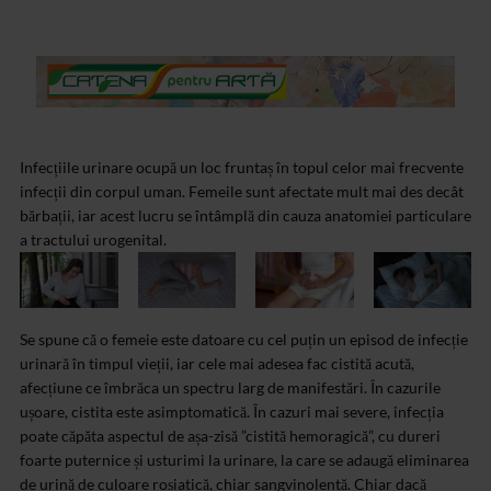
Infecțiile urinare ocupă un loc fruntaș în topul celor mai frecvente
infecții din corpul uman. Femeile sunt afectate mult mai des decât
bărbații, iar acest lucru se întâmplă din cauza anatomiei particulare
a tractului urogenital.
Se spune că o femeie este datoare cu cel puțin un episod de infecție
urinară în timpul vieții, iar cele mai adesea fac cistită acută,
afecțiune ce îmbrăca un spectru larg de manifestări. În cazurile
ușoare, cistita este asimptomatică. În cazuri mai severe, infecția
poate căpăta aspectul de așa-zisă ”cistită hemoragică”, cu dureri
foarte puternice și usturimi la urinare, la care se adaugă eliminarea
de urină de culoare roșiatică, chiar sangvinolentă. Chiar dacă