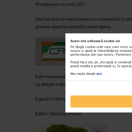
Protejeaza-l cu InoCell!!!
InoCell este un medicament cu rol esential in prot
previne aparitia celulelor cancerigene.
Acest site utilizează cookie-uri
Pe lângă cookie-urile care sunt strict 
nostru și ajută la îmbunătățirea modului
performanța site-ului nostru. Partenerii
Puteți face clic pe „Acceptă si continuă”
puteți modifica preferințele și, în spec
Mai multe detalii
aici
.
Este recomandat persoanelor slabite in urma stresul
cu alergie la gluten.
Il gasiti in farmaciile Catena
Editor: Stanislav Pescu