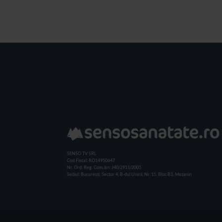
SENSO TV SRL
Cod Fiscal: RO14950647
Nr. Ord. Reg. Com./an: J40/2911/2005
Sediul: Bucuresti, Sector 4, B-dul Unirii, Nr. 15, Bloc B3, Mezanin