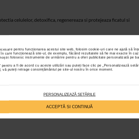
ectia celulelor, detoxifica, regenereaza si protejeaza ficatul si
necesare pentru funcționarea acestui site web, folosim cookie-uri care ne ajută să î
 în care funcționează site-ul, de exemplu, făcând rezultatele să fie mai exacte în caz
 noștri folosesc instrumente de urmărire pentru a oferi publicitate personalizată pe ba
 pentru a fi de acord cu aceste utilizări sau puteți face clic pe „Personalizează setăr
ial, vă puteți retrage consimțământul pe site-ul nostru în orice moment.
ui, bolilor, varstnicilor, persoanelor cu tract digestiv iritabil si
PERSONALIZEAZĂ SETĂRILE
ACCEPTĂ SI CONTINUĂ