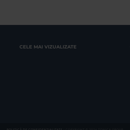
CELE MAI VIZUALIZATE
POLITICĂ DE CONFIDENȚIALITATE
| COPYRIGHT © 2026 TONICA GROUP