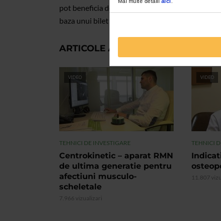
Mai multe detalii
aici
.
pot beneficia de ecografii abdominale, genito-mam
baza unui bilet de trimitere de la medicul de famil
ARTICOLE ASEMANATOARE
VIDEO
VIDEO
TEHNICI DE INVESTIGARE
TEHNICI D
Centrokinetic – aparat RMN
Indicat
de ultima generatie pentru
osteop
afectiuni musculo-
11.807 vizu
scheletale
7.966 vizualizari