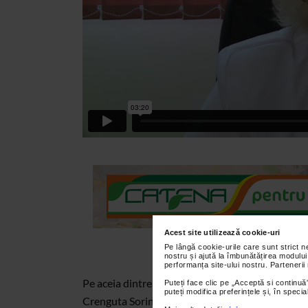
Acest site utilizează cookie-uri
Pe lângă cookie-urile care sunt strict 
nostru și ajută la îmbunătățirea modului
performanța site-ului nostru. Partenerii
Pe aceia dintre dvs. care nu dispun de resurse fina
Puteți face clic pe „Acceptă si continuă”
puteți modifica preferințele și, în spec
Crenguta Sorina Serboiu - medic primar radiologie