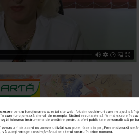
necesare pentru funcționarea acestui site web, folosim cookie-uri care ne ajută să î
 în care funcționează site-ul, de exemplu, făcând rezultatele să fie mai exacte în caz
 noștri folosesc instrumente de urmărire pentru a oferi publicitate personalizată pe ba
nciare dar doresc sa isi faca un set de investigatii medicale, dr.
 pentru a fi de acord cu aceste utilizări sau puteți face clic pe „Personalizează setăr
ial, vă puteți retrage consimțământul pe site-ul nostru în orice moment.
 si imagistica medicala ii invita la cabinetul " Dariusmed " unde