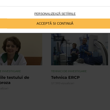
are tiroidiene precum si de alte consultatii gratuite, doar in
ie .
PERSONALIZEAZĂ SETĂRILE
ACCEPTĂ SI CONTINUĂ
VIDEO
E INVESTIGARE
TEHNICI DE INVESTIGARE
iile testului de
Tehnica ERCP
oroza
17.593 vizualizari
alizari