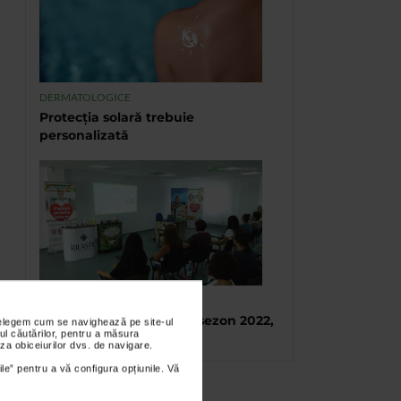
DERMATOLOGICE
Protecția solară trebuie
personalizată
TABARA DE VARA CATENA
Tabara de vara, final de sezon 2022,
nțelegem cum se navighează pe site-ul
ul căutărilor, pentru a măsura
Eforie Sud
za obiceiurilor dvs. de navigare.
ile” pentru a vă configura opțiunile. Vă