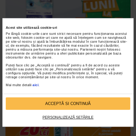
Acest site utilizează cookie-uri
Pe lângă cookie-urile care sunt strict necesare pentru funcționarea acestui
site web, folosim cookie-uri care ne ajută să înțelegem cum se navighează
pe site-ul nostru și ajută la îmbunătățirea modului în care funcționează site-
ul, de exemplu, făcând rezultatele să fie mai exacte în cazul căutărilor,
pentru a măsura performanța site-ului nostru. Partenerii noștri folosesc
instrumente de urmărire pentru a oferi publicitate personalizată pe baza
CATENA RECOMANDA
obiceiurilor dvs. de navigare.
Vedixin Max
Puteți face clic pe „Acceptă si continuă” pentru a fi de acord cu aceste
utilizări sau puteți face clic pe „Personalizează setările” pentru a vă
101.798 vizualizari
configura opțiunile. Vă puteți modifica preferințele și, în special, vă puteți
retrage consimțământul pe site-ul nostru în orice moment.
Mai multe detalii
aici
.
VIDEO
ACCEPTĂ SI CONTINUĂ
PERSONALIZEAZĂ SETĂRILE