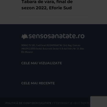
Tabara de vara, final de
sezon 2022, Eforie Sud
SENSO TV SRL
Cod Fiscal: RO14950647
Nr. Ord. Reg. Com./an:
J40/2911/2005
Sediul: Bucuresti, Sector 4, B-dul Unirii, Nr. 15, Bloc
B3, Mezanin
CELE MAI VIZUALIZATE
CELE MAI RECENTE
POLITICĂ DE CONFIDENȚIALITATE
| COPYRIGHT © 2026 TONICA GROUP