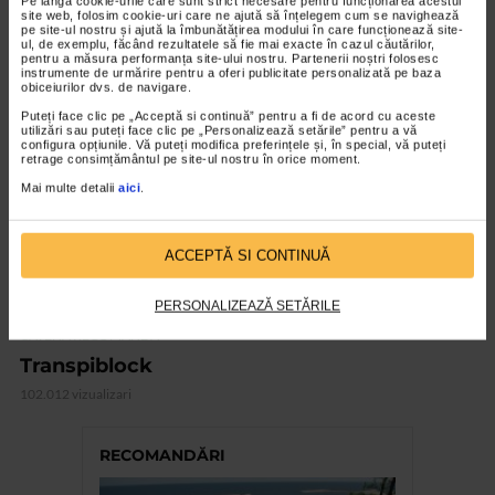
Pe lângă cookie-urile care sunt strict necesare pentru funcționarea acestui
site web, folosim cookie-uri care ne ajută să înțelegem cum se navighează
101.798 vizualizari
pe site-ul nostru și ajută la îmbunătățirea modului în care funcționează site-
ul, de exemplu, făcând rezultatele să fie mai exacte în cazul căutărilor,
pentru a măsura performanța site-ului nostru. Partenerii noștri folosesc
instrumente de urmărire pentru a oferi publicitate personalizată pe baza
VIDEO
obiceiurilor dvs. de navigare.
Puteți face clic pe „Acceptă si continuă” pentru a fi de acord cu aceste
utilizări sau puteți face clic pe „Personalizează setările” pentru a vă
configura opțiunile. Vă puteți modifica preferințele și, în special, vă puteți
retrage consimțământul pe site-ul nostru în orice moment.
Mai multe detalii
aici
.
ACCEPTĂ SI CONTINUĂ
PERSONALIZEAZĂ SETĂRILE
CATENA RECOMANDA
Transpiblock
102.012 vizualizari
RECOMANDĂRI