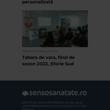
personalizată
TABARA DE VARA CATENA
Tabara de vara, final de
sezon 2022, Eforie Sud
SENSO TV SRL
Cod Fiscal: RO14950647
Nr. Ord. Reg. Com./an:
J40/2911/2005
Sediul: Bucuresti, Sector 4, B-dul Unirii, Nr. 15, Bloc
B3, Mezanin