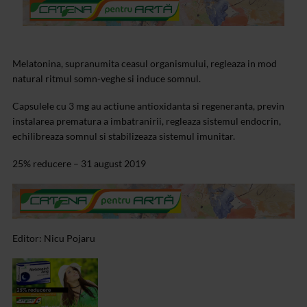
Melatonina, supranumita ceasul organismului, regleaza in mod
natural ritmul somn-veghe si induce somnul.
Capsulele cu 3 mg au actiune antioxidanta si regeneranta, previn
instalarea prematura a imbatranirii, regleaza sistemul endocrin,
echilibreaza somnul si stabilizeaza sistemul imunitar.
25% reducere – 31 august 2019
Editor: Nicu Pojaru