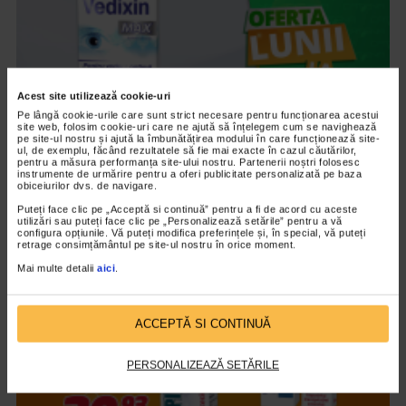
Acest site utilizează cookie-uri
Pe lângă cookie-urile care sunt strict necesare pentru funcționarea acestui
site web, folosim cookie-uri care ne ajută să înțelegem cum se navighează
pe site-ul nostru și ajută la îmbunătățirea modului în care funcționează site-
ul, de exemplu, făcând rezultatele să fie mai exacte în cazul căutărilor,
pentru a măsura performanța site-ului nostru. Partenerii noștri folosesc
instrumente de urmărire pentru a oferi publicitate personalizată pe baza
obiceiurilor dvs. de navigare.
CATENA RECOMANDA
Puteți face clic pe „Acceptă si continuă” pentru a fi de acord cu aceste
Vedixin Max
utilizări sau puteți face clic pe „Personalizează setările” pentru a vă
configura opțiunile. Vă puteți modifica preferințele și, în special, vă puteți
101.796 vizualizari
retrage consimțământul pe site-ul nostru în orice moment.
Mai multe detalii
aici
.
VIDEO
ACCEPTĂ SI CONTINUĂ
PERSONALIZEAZĂ SETĂRILE