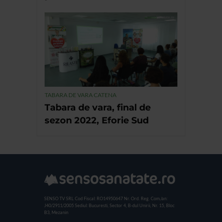
TABARA DE VARA CATENA
Tabara de vara, final de
sezon 2022, Eforie Sud
SENSO TV SRL
Cod Fiscal: RO14950647
Nr. Ord. Reg. Com./an:
J40/2911/2005
Sediul: Bucuresti, Sector 4, B-dul Unirii, Nr. 15, Bloc
B3, Mezanin