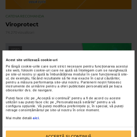
CATENA RECOMANDA
Viroprotect
74.270 vizualizari
VIDEO
Acest site utilizează cookie-uri
Pe lângă cookie-urile care sunt strict necesare pentru funcționarea acestui
site web, folosim cookie-uri care ne ajută să înțelegem cum se navighează
pe site-ul nostru și ajută la îmbunătățirea modului în care funcționează site-
ul, de exemplu, făcând rezultatele să fie mai exacte în cazul căutărilor,
pentru a măsura performanța site-ului nostru. Partenerii noștri folosesc
instrumente de urmărire pentru a oferi publicitate personalizată pe baza
obiceiurilor dvs. de navigare.
Puteți face clic pe „Acceptă si continuă” pentru a fi de acord cu aceste
utilizări sau puteți face clic pe „Personalizează setările” pentru a vă
configura opțiunile. Vă puteți modifica preferințele și, în special, vă puteți
retrage consimțământul pe site-ul nostru în orice moment.
Mai multe detalii
aici
.
CATENA RECOMANDA
Vedixin Max
101.798 vizualizari
ACCEPTĂ SI CONTINUĂ