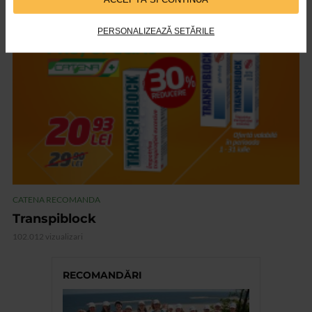
PERSONALIZEAZĂ SETĂRILE
VIDEO
CATENA RECOMANDA
Transpiblock
102.012 vizualizari
RECOMANDĂRI