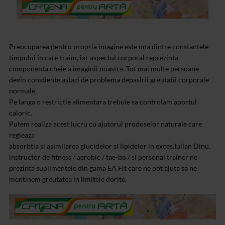
Preocuparea pentru propria imagine este una dintre constantele
timpului in care traim, iar aspectul corporal reprezinta
componenta cheie a imaginii noastre. Tot mai multe persoane
devin constiente astazi de problema depasirii greutatii corporale
normale.
Pe langa o restrictie alimentara trebuie sa controlam aportul
caloric.
Putem realiza acest lucru cu ajutorul produselor naturale care
regleaza
absorbtia si asimilarea glucidelor si lipidelor in exces.Iulian Dinu,
instructor de fitness / aerobic / tae-bo / si personal trainer ne
prezinta suplimentele din gama EA Fit care ne pot ajuta sa ne
mentinem greutatea in limitele dorite.