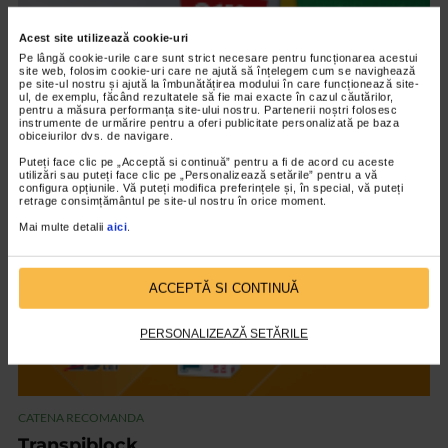
Acest site utilizează cookie-uri
Pe lângă cookie-urile care sunt strict necesare pentru funcționarea acestui
site web, folosim cookie-uri care ne ajută să înțelegem cum se navighează
CATENA RECOMANDA
pe site-ul nostru și ajută la îmbunătățirea modului în care funcționează site-
ul, de exemplu, făcând rezultatele să fie mai exacte în cazul căutărilor,
Vedixin Max
pentru a măsura performanța site-ului nostru. Partenerii noștri folosesc
instrumente de urmărire pentru a oferi publicitate personalizată pe baza
101.796 vizualizari
obiceiurilor dvs. de navigare.
Puteți face clic pe „Acceptă si continuă” pentru a fi de acord cu aceste
utilizări sau puteți face clic pe „Personalizează setările” pentru a vă
VIDEO
configura opțiunile. Vă puteți modifica preferințele și, în special, vă puteți
retrage consimțământul pe site-ul nostru în orice moment.
Mai multe detalii
aici
.
ACCEPTĂ SI CONTINUĂ
PERSONALIZEAZĂ SETĂRILE
CATENA RECOMANDA
Transpiblock